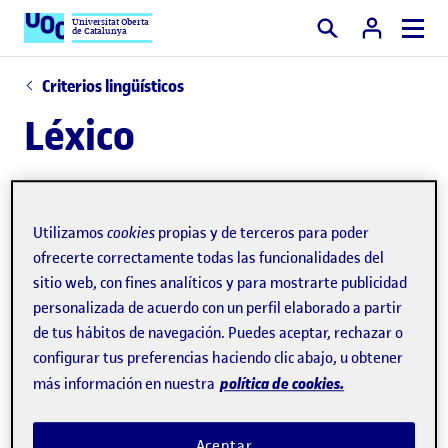
Universitat Oberta
de Catalunya
Buscar
Criterios lingüísticos
Léxico
La calidad léxica de los escritos es fundamental
para conseguir una
comunicación clara y precisa
.
Utilizamos
cookies
propias y de terceros para poder
Debe tenerse en cuenta el significado de las
ofrecerte correctamente todas las funcionalidades del
sitio web, con fines analíticos y para mostrarte publicidad
palabras, así como la
naturalidad en la expresión y
personalizada de acuerdo con un perfil elaborado a partir
la genuinidad idiomática
. Para contribuir a esta
de tus hábitos de navegación. Puedes aceptar, rechazar o
genuinidad y facilitar la comprensión de los textos,
configurar tus preferencias haciendo clic abajo, u obtener
proponemos alternativas a los
anglicismos más
política de cookies.
más información en nuestra
habituales
. Para enriquecer el léxico y comprobar
su validez, la fuente de consulta principal es el
Aceptar