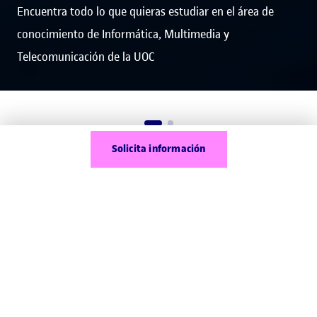
Encuentra todo lo que quieras estudiar en el área de
conocimiento de Informática, Multimedia y
Telecomunicación de la UOC
Solicita información
Profesiones de futuro
Las profesiones tecnológicas son las más
demandadas del mercado laboral en el ámbito
global.
En la UOC somos pioneros en formación
universitaria online del sector de las tecnologías de