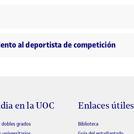
to al deportista de competición
dia en la UOC
Enlaces útile
El link s'obre en 
 dobles grados
Biblioteca
El li
 universitarios
Guía del estudiantado