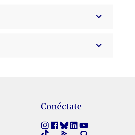
s
Conéctate
finestra nova
nk s'obre en finestra nova