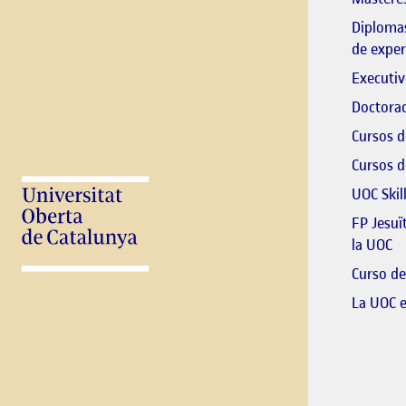
Diplomas
de exper
Executiv
Doctorad
Cursos d
Cursos d
UOC Skil
FP Jesuï
El
la UOC
Curso de
La UOC 