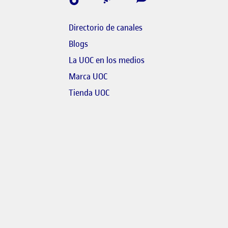
Directorio de canales
Blogs
bre en finestra nova
El link s'obre en finestr
La UOC en los medios
link s'obre en finestra nova
Marca UOC
 s'obre en finestra nova
El link s'obre en finestra nova
Tienda UOC
l link s'obre en finestra nova
link s'obre en finestra nova
bre en finestra nova