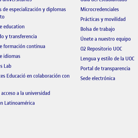
 de especialización y diplomas
Microcredenciales
to
Prácticas y movilidad
e education
El link s'o
Bolsa de trabajo
o y transferencia
El 
Únete a nuestro equipo
e formación continua
El link
O2 Repositorio UOC
e idiomas
E
Lengua y estilo de la UOC
ls Lab
El 
Portal de transparencia
tes Educació en colaboración con
El link s'o
Sede electrónica
 link s'obre en finestra nova
 acceso a la universidad
en Latinoamérica