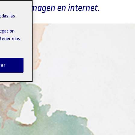
 por su imagen en internet.
odas las
vegación.
obtener más
rar