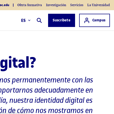
oc.edu
Oferta formativa
Investigación
Servicios
La Universidad
Acceso a
ES
Suscríbete
Campus
Buscar
gital?
imos permanentemente con las
 comportarnos adecuadamente en
a, nuestra identidad digital es
ción de cómo nos mostramos en