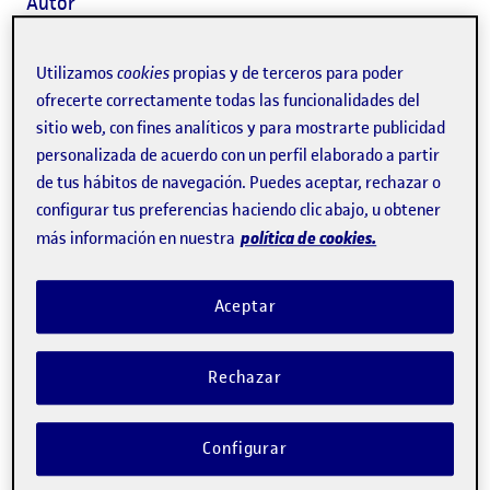
Autor
Las medidas de prevención de la COVID-19 han generado
Utilizamos
cookies
propias y de terceros para poder
ofrecerte correctamente todas las funcionalidades del
un goteo de actividades culturales y educativas gratuitas
sitio web, con fines analíticos y para mostrarte publicidad
para amenizar los días de confinamiento: desde
personalizada de acuerdo con un perfil elaborado a partir
recorridos virtuales por museos hasta festivales de
de tus hábitos de navegación. Puedes aceptar, rechazar o
configurar tus preferencias haciendo clic abajo, u obtener
música en línea.
La
Editorial UOC
se suma a este
política de cookies.
más información en nuestra
intercambio de conocimiento abriendo al público, por
primera vez, una
colección de libros electrónicos
sobre
Aceptar
ciencias sociales que incluye 79 títulos.
Los títulos publicados también forman parte del
Rechazar
proyecto
«
Conectad@s: la universidad en casa
», un
portal web del Ministerio de Universidades y la
Configurar
Conferencia de Rectores de las Universidades Españolas