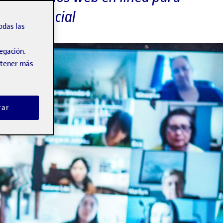
no presencial
odas las
vegación.
obtener más
rar