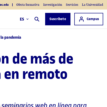
oc.edu
Oferta formativa
Investigación
Servicios
La Universidad
Acceso a
ES
Suscríbete
Campus
Buscar
e la pandemia
ón de más de
a en remoto
4 seminarios web en línea para