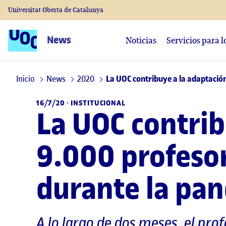
Universitat Oberta de Catalunya
News
Noticias
Servicios para 
Inicio
News
2020
La UOC contribuye a la adaptació
16/7/20 ·
INSTITUCIONAL
La UOC contrib
9.000 profeso
durante la pa
A lo largo de dos meses, el pro