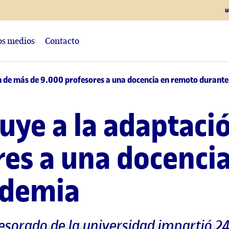
u
los medios
Contacto
n de más de 9.000 profesores a una docencia en remoto durant
uye a la adaptaci
res a una docenci
ndemia
fesorado de la universidad impartió 2