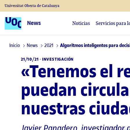
Universitat Oberta de Catalunya
News
Noticias
Servicios para 
Inicio
News
2021
Algoritmos inteligentes para deci
21/10/21 ·
INVESTIGACIÓN
«Tenemos el r
puedan circula
nuestras ciuda
Javier Panadero
, investigador