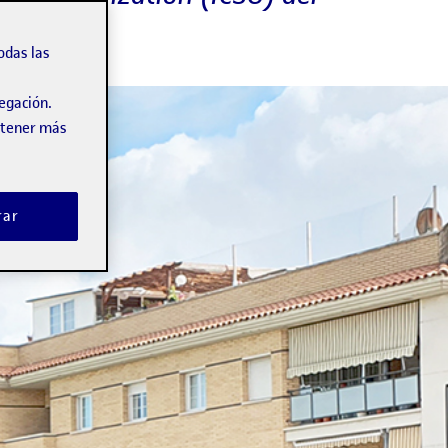
odas las
vegación.
obtener más
rar