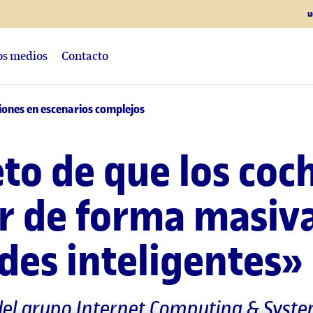
u
los medios
Contacto
siones en escenarios complejos
eto de que los co
r de forma masiva
des inteligentes»
 del grupo Internet Computing & Syste