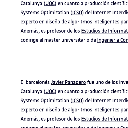
Catalunya (
UOC
) en cuanto a producción científi
Systems Optimization (
ICSO
) del Internet Interdi
experto en diseño de algoritmos inteligentes pa
Además, es profesor de los
Estudios de Informát
codirige el máster universitario de
Ingeniería Co
El barcelonés
Javier Panadero
fue uno de los inve
Catalunya (
UOC
) en cuanto a producción científi
Systems Optimization (
ICSO
) del Internet Interdi
experto en diseño de algoritmos inteligentes pa
Además, es profesor de los
Estudios de Informát
codirige el máster universitario de
Ingeniería Co