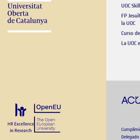
UOC Skil
FP Jesuï
El
la UOC
Curso de
La UOC 
Cumplimi
Delegado 