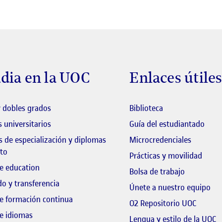
dia en la UOC
Enlaces útile
El link s'obre en 
 dobles grados
Biblioteca
El li
 universitarios
Guía del estudiantado
 de especialización y diplomas
Microcredenciales
to
Prácticas y movilidad
e education
El link s'o
Bolsa de trabajo
o y transferencia
El 
Únete a nuestro equipo
e formación continua
El link
O2 Repositorio UOC
e idiomas
E
Lengua y estilo de la UOC