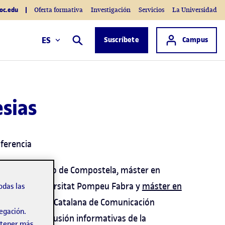
oc.edu
Oferta formativa
Investigación
Servicios
La Universidad
Acceso a
ES
Suscríbete
Campus
Buscar
sias
sferencia
ade de Santiago de Compostela, máster en
al por la Universitat Pompeu Fabra y
máster en
odas las
e la Asociación Catalana de Comunicación
vegación.
bertura y la difusión informativas de la
obtener más