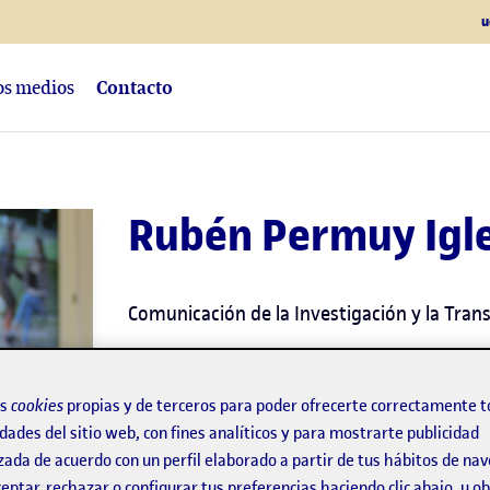
u
los medios
Contacto
Rubén Permuy Igle
Comunicación de la Investigación y la Tran
Licenciado en Periodismo por la Universid
Comunicación Científica, Médica y Ambient
os
cookies
propias y de terceros para poder ofrecerte correctamente t
dades del sitio web, con fines analíticos y para mostrarte publicidad
Marketing Digital por la UOC
. Presidente d
zada de acuerdo con un perfil elaborado a partir de tus hábitos de na
Científica. Periodista especializado en la co
eptar, rechazar o configurar tus preferencias haciendo clic abajo, u 