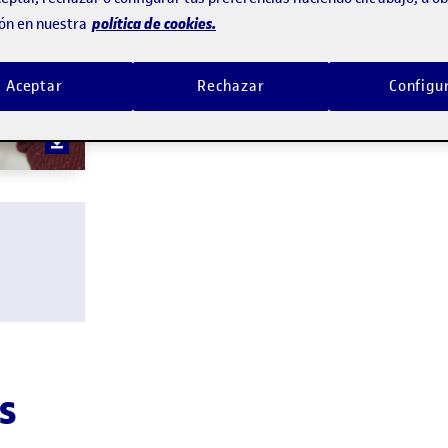
investigación y la innovación (R&I) de la 
política de cookies.
ón en nuestra
digital y gobernanza, así como emprendimi
Aceptar
Rechazar
Configu
s