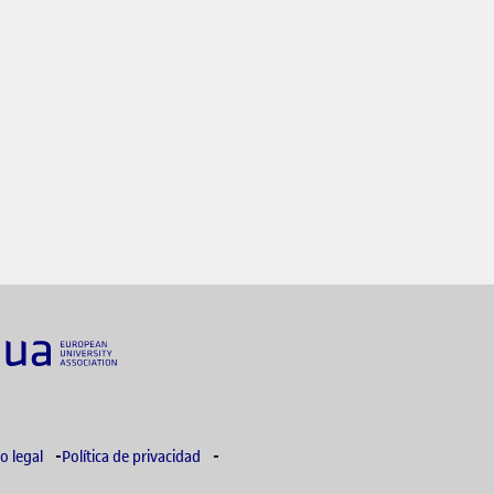
link s'obre en finestra nova
bre en finestra nova
o legal
Política de privacidad