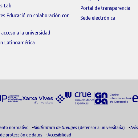
ls Lab
El 
Portal de transparencia
tes Educació en colaboración con
El link s'o
Sede electrónica
 link s'obre en finestra nova
 acceso a la universidad
en Latinoamérica
ento normativo
Sindicatura de Greuges
(defensoría universitaria)
Avis
de protección de datos
Accesibilidad