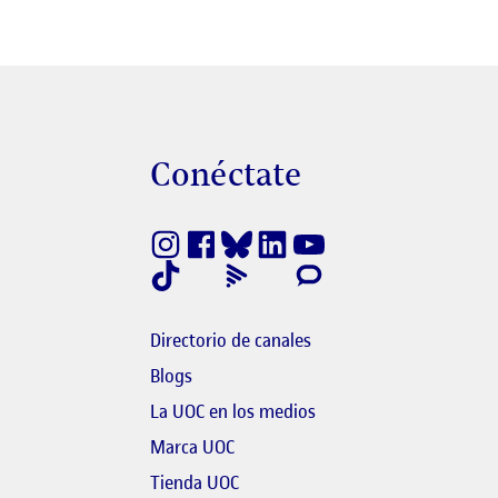
s
Conéctate
finestra nova
nk s'obre en finestra nova
Directorio de canales
Blogs
bre en finestra nova
El link s'obre en finestr
La UOC en los medios
link s'obre en finestra nova
Marca UOC
 s'obre en finestra nova
El link s'obre en finestra nova
Tienda UOC
l link s'obre en finestra nova