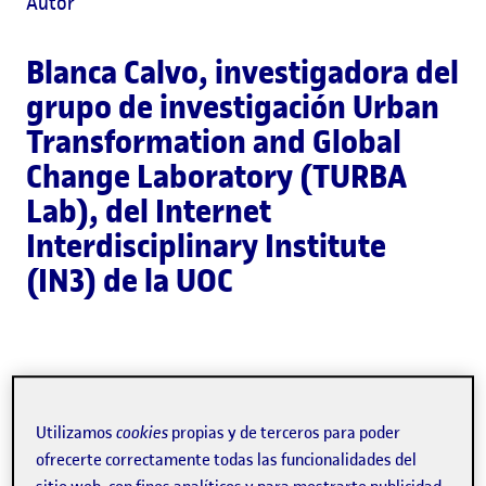
Autor
Blanca Calvo
, investigadora del
grupo de investigación Urban
Transformation and Global
Change Laboratory (TURBA
Lab), del Internet
Interdisciplinary Institute
(IN3) de la UOC
El proyecto
ASD Publics: Activando espacios para la
Utilizamos
cookies
propias y de terceros para poder
neurodiversidad
, liderado por la
Universitat Oberta de
ofrecerte correctamente todas las funcionalidades del
Catalunya
(UOC), con el
Ayuntamiento de Barcelona
, el