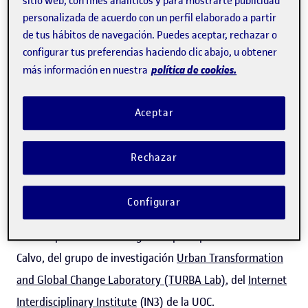
sitio web, con fines analíticos y para mostrarte publicidad
Instituto Global de Atención Integral del Neurodesarrollo
personalizada de acuerdo con un perfil elaborado a partir
de tus hábitos de navegación. Puedes aceptar, rechazar o
(IGAIN)
y el
Laboratorio de emergencias urbanas
configurar tus preferencias haciendo clic abajo, u obtener
(LEMUR)
, establece las pautas para diseñar espacios de
política de cookies.
más información en nuestra
juego que sean aptos para estos menores. El resultado
han sido dos documentos. El primero es una guía de
Aceptar
diseño con pautas para crear y gestionar espacios de
juego, de forma que los niños con trastorno del espectro
Rechazar
autista (TEA) también puedan disfrutar de los parques
públicos. El segundo es una metodología de cocreación,
Configurar
tipo manual, para incluir a estos niños en el diseño de
estos espacios. La investigadora principal ha sido Blanca
Calvo, del grupo de investigación
Urban Transformation
and Global Change Laboratory (TURBA Lab)
, del
Internet
Interdisciplinary Institute
(IN3) de la UOC.