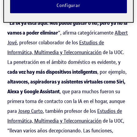
Configurar
La IA ha llegado para quedarse
"
La IA ya está aquí. Nos puede gustar o no, pero ya no la
vamos a poder eliminar
", afirma categóricamente
Albert
Jové
, profesor colaborador de los
Estudios de
Informática, Multimedia y Telecomunicación
de la UOC.
La penetración en el ámbito doméstico es evidente, y
cada vez hay más dispositivos inteligentes
, por ejemplo,
altavoces, aspiradoras y asistentes virtuales como Siri,
Alexa y Google Assistant
, que para muchos fueron su
primera toma de contacto con la IA en el hogar, aunque
para
Josep Curto
, también profesor de los
Estudios de
Informática, Multimedia y Telecomunicación
de la UOC,
"llevan varios años decepcionando. Las funciones,