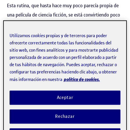
Esta rutina, que hasta hace muy poco parecía propia de
una película de ciencia ficción, se está convirtiendo poco
a poco en algo cotidiano gracias a la
introducción de la IA
en el hogar
. Como todo avance, tiene sus virtudes y
Utilizamos
cookies
propias y de terceros para poder
defectos, pero parece claro que no es una moda pasajera:
ofrecerte correctamente todas las funcionalidades del
sitio web, con fines analíticos y para mostrarte publicidad
casi el
50 % de los españoles
cuenta con algún dispositivo
personalizada de acuerdo con un perfil elaborado a partir
inteligente en casa
, según datos de la Unión de Créditos
de tus hábitos de navegación. Puedes aceptar, rechazar o
Inmobiliarios (UCI), y casi uno de cada cinco,
más de un
configurar tus preferencias haciendo clic abajo, u obtener
política de cookies.
18 %
, controla ya a distancia, a través de cámaras o
más información en nuestra
sistemas de seguridad, la iluminación y lo que sucede en
Aceptar
su casa, según una encuesta realizada por Statista a
finales de 2023.
Rechazar