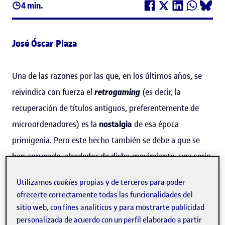
4 min.
José Óscar Plaza
Una de las razones por las que, en los últimos años, se
reivindica con fuerza el
retrogaming
(es decir, la
recuperación de títulos antiguos, preferentemente de
microordenadores) es la
nostalgia
de esa época
primigenia. Pero este hecho también se debe a que se
han agrupado, alrededor de dicho movimiento, una serie
de programadores que han demostrado hasta qué punto
Utilizamos
cookies
propias y de terceros para poder
se puede seguir sacando partido de la arquitectura de
ofrecerte correctamente todas las funcionalidades del
sistemas como MSX o Commodore. Esto ha permitido
sitio web, con fines analíticos y para mostrarte publicidad
conectarlos a
internet
e incluso desarrollar videojuegos
personalizada de acuerdo con un perfil elaborado a partir