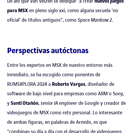
De ahí que Van Velzen se dedique "a crear
nuevos juegos
para MSX
en pleno siglo xxi, como alguna secuela 'no
oficial' de títulos antiguos", como
Space Manbow 2
.
Perspectivas autóctonas
Entre los expertos en MSX de nuestro entorno más
inmediato, se ha escogido como ponentes de
RUMSXPLORA 2024 a
Roberto Vargas
, diseñador de
software de bajo nivel para empresas como ARM o Sony,
y
Santi Otañón
,
senior IA engineer
de Google y creador de
videojuegos de MSX como reto personal. Lo interesante
de ambas figuras, en palabras de Arnedo, es que
"combinan su día a día con el desarrollo de videojuegos