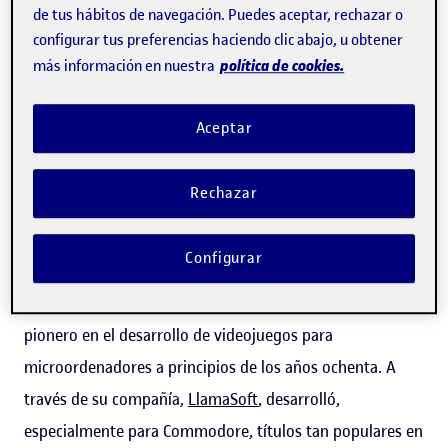
de tus hábitos de navegación. Puedes aceptar, rechazar o
de nuevo cuño, pero con aroma clásico. Y ese es el
configurar tus preferencias haciendo clic abajo, u obtener
ambiente que se vivirá en
RUMSXPLORA 2024
el
política de cookies.
más información en nuestra
próximo 6 de julio, en las instalaciones de Can
Jaumandreu de la UOC (Barcelona).
Aceptar
Rechazar
Mirar al futuro desde el pasado
Configurar
El acto principal de esta edición de la jornada
RUMSXPLORA
será la charla del británico
Jeff Minter
,
pionero en el desarrollo de videojuegos para
microordenadores a principios de los años ochenta. A
través de su compañía,
LlamaSoft
, desarrolló,
especialmente para Commodore, títulos tan populares en