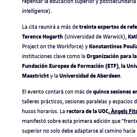
repensar la educación superior y postsecundaria 
intelligence
).
treinta expertos de ref
La cita reunirá a más de
Terence Hogarth
Kat
(Universidad de Warwick),
Konstantinos Pouli
Project on the Workforce) y
Organización para l
instituciones clave como la
Fundación Europea de Formación (ETF)
la Uni
,
Maastricht
Universidad de Aberdeen
y la
.
quince sesiones e
El evento contará con más de
talleres prácticos, sesiones paralelas y espacios 
rectora de la UOC,
Àngels Fit
husos horarios. La
manifestó sobre esta primera edición que "frente
superior no solo debe adaptarse al camino hacia u