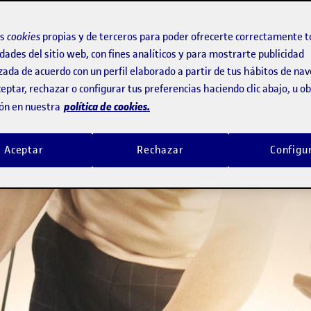
adora
os
cookies
propias y de terceros para poder ofrecerte correctamente t
dades del sitio web, con fines analíticos y para mostrarte publicidad
zada de acuerdo con un perfil elaborado a partir de tus hábitos de na
as 2 y 3 de julio, contará con la part
eptar, rechazar o configurar tus preferencias haciendo clic abajo, u 
política de cookies.
ón en nuestra
Aceptar
Rechazar
Configu