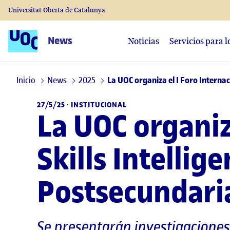
Universitat Oberta de Catalunya
News
Noticias
Servicios para 
Inicio
News
2025
La UOC organiza el I Foro Internac
27/5/25 ·
INSTITUCIONAL
La UOC organiz
Skills Intellig
Postsecundari
Se presentarán investigaciones 