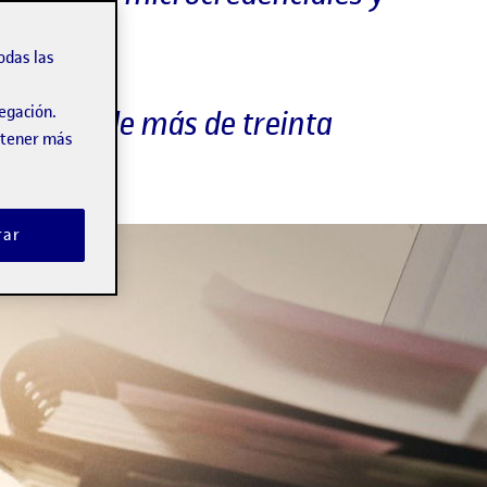
odas las
vegación.
icipación de más de treinta
obtener más
rar