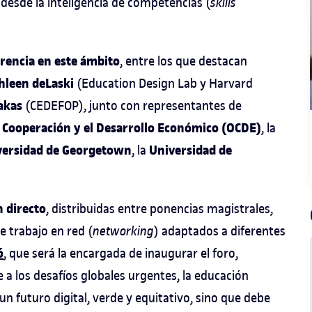
desde la inteligencia de competencias (
skills
erencia en este ámbito
, entre los que destacan
hleen deLaski
(Education Design Lab y Harvard
akas
(CEDEFOP), junto con representantes de
a Cooperación y el Desarrollo Económico (OCDE)
, la
versidad de Georgetown
Universidad de
, la
n directo
, distribuidas entre ponencias magistrales,
de trabajo en red (
networking
) adaptados a diferentes
ó
, que será la encargada de inaugurar el foro,
 a los desafíos globales urgentes, la educación
n futuro digital, verde y equitativo, sino que debe