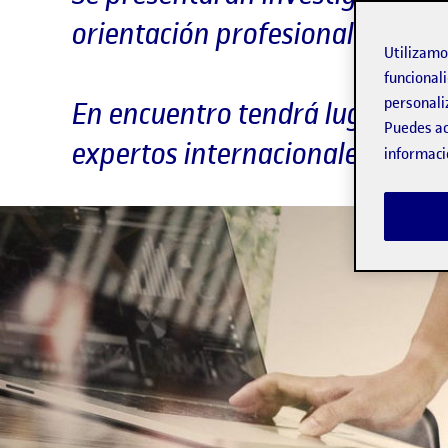
orientación profesional innov
Utilizam
funcionali
personali
En encuentro tendrá lugar los dí
Puedes ac
expertos internacionales
informaci