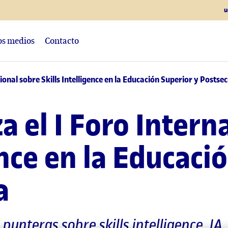
u
los medios
Contacto
ional sobre Skills Intelligence en la Educación Superior y Postse
a el I Foro Intern
ence en la Educaci
a
punteras sobre skills intelligence, IA