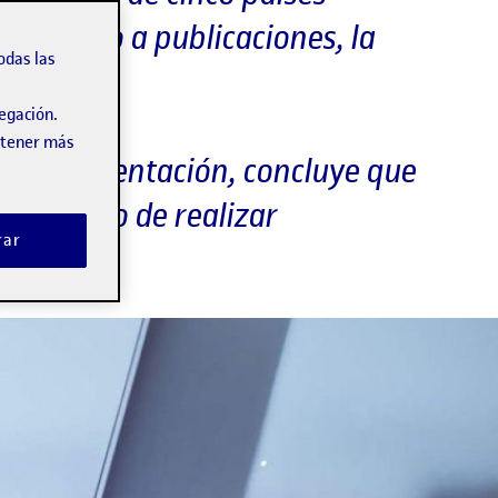
 abierto a publicaciones, la
odas las
vegación.
obtener más
n y Documentación, concluye que
 el modo de realizar
rar