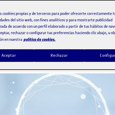
 uno aborda aspectos como el acceso
os
cookies
propias y de terceros para poder ofrecerte correctamente t
social de la investigación
dades del sitio web, con fines analíticos y para mostrarte publicidad
zada de acuerdo con un perfil elaborado a partir de tus hábitos de na
eptar, rechazar o configurar tus preferencias haciendo clic abajo, u 
id, Revista de Sistemas de Informació
política de cookies.
ón en nuestra
n coordinado y consensuado mejoraría
Aceptar
Rechazar
Configu
as