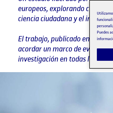
europeos, explorando cómo cada
Utilizam
ciencia ciudadana y el impacto 
funcionali
personali
Puedes ac
El trabajo, publicado en Ibers
informaci
acordar un marco de evaluació
investigación en todas las etap