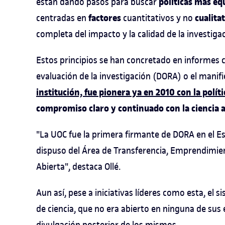
políticas más eq
están dando pasos para buscar
factores
cualita
centradas en
cuantitativos y no
completa del impacto y la calidad de la investigac
Estos principios se han concretado en informes c
evaluación de la investigación (DORA) o el manif
institución, fue pionera ya en 2010 con la políti
compromiso claro y continuado con la ciencia a
"La UOC fue la primera firmante de DORA en el E
dispuso del Área de Transferencia, Emprendimient
Abierta", destaca Ollé.
Aun así, pese a iniciativas líderes como esta, el 
de ciencia, que no era abierto en ninguna de sus et
divulgación posterior de los mismos.