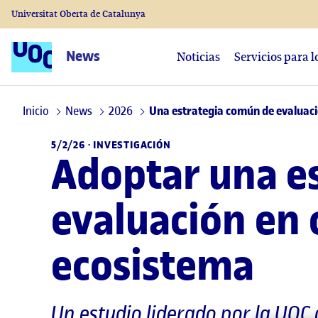
Universitat Oberta de Catalunya
News
Noticias
Servicios para 
Inicio
News
2026
Una estrategia común de evaluació
5/2/26 ·
INVESTIGACIÓN
Adoptar una e
evaluación en 
ecosistema
Un estudio liderado por la UOC 