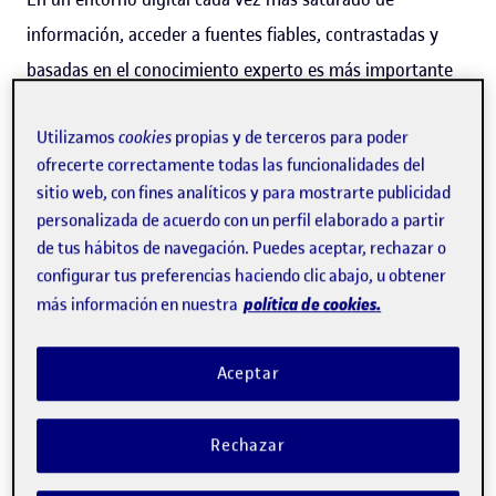
información, acceder a fuentes fiables, contrastadas y
basadas en el conocimiento experto es más importante
que nunca. Las noticias circulan a gran velocidad y los
Utilizamos
cookies
propias y de terceros para poder
buscadores se han convertido en una de las principales
ofrecerte correctamente todas las funcionalidades del
puertas de entrada a la actualidad. Ahora los lectores
sitio web, con fines analíticos y para mostrarte publicidad
pueden
añadir la UOC como
fuente favorita
en Google
personalizada de acuerdo con un perfil elaborado a partir
para ver más fácilmente los contenidos de
UOC News
en
de tus hábitos de navegación. Puedes aceptar, rechazar o
configurar tus preferencias haciendo clic abajo, u obtener
sus espacios habituales de consulta. Nuestra universidad
política de cookies.
más información en nuestra
se consolida como un referente de divulgación científica
y análisis de la actualidad gracias a su red de expertos y
Aceptar
expertas, profesorado y personal investigador.
Indicar a Google qué fuentes consideramos relevantes es
Rechazar
una forma sencilla de personalizar la información que