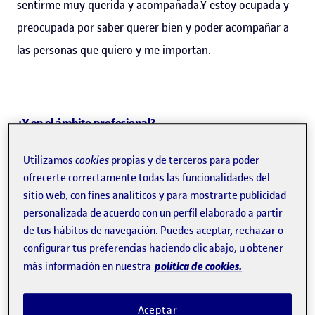
sentirme muy querida y acompañada.Y estoy ocupada y
preocupada por saber querer bien y poder acompañar a
las personas que quiero y me importan.
¿Y en el ámbito profesional?
Creo que he sabido trasladar esta pasión e implicación a
Utilizamos
cookies
propias y de terceros para poder
ofrecerte correctamente todas las funcionalidades del
mi dedicación profesional, persiguiendo desde el inicio el
sitio web, con fines analíticos y para mostrarte publicidad
objetivo de tener un impacto positivo en mi entorno
personalizada de acuerdo con un perfil elaborado a partir
laboral, que ha sido muy diverso y variable a lo largo de
de tus hábitos de navegación. Puedes aceptar, rechazar o
más de treinta años. De hecho, ahora hace unos días un
configurar tus preferencias haciendo clic abajo, u obtener
política de cookies.
más información en nuestra
compañero mediador al que admiro mucho me dijo que
era una profesional con una visión "sistémica", y creo
Aceptar