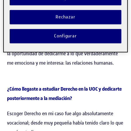
que tenía razón.
Lo cierto es que con esfuerzo y constancia he recorrido
Rechazar
un camino largo, a veces pesado, que me ha hecho dar
muchas vueltas, pero que, finalmente, con la orientación
Configurar
y el acompañamiento de referentes me ha llevado a tener
la oportunidad de dedicarme a lo que verdaderamente
me emociona y me interesa: las relaciones humanas.
¿Cómo llegaste a estudiar Derecho en la UOC y dedicarte
posteriormente a la mediación?
Escoger Derecho en mi caso fue algo absolutamente
vocacional; desde muy pequeña había tenido claro lo que