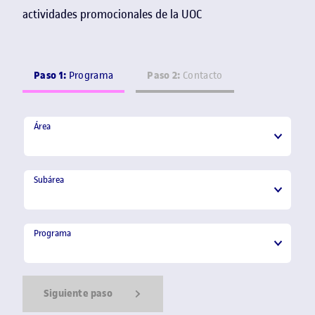
actividades promocionales de la UOC
Paso 1:
Paso 2:
Programa
Contacto
Área
Área
Subárea
Subárea
Programa
Programa
Siguiente paso