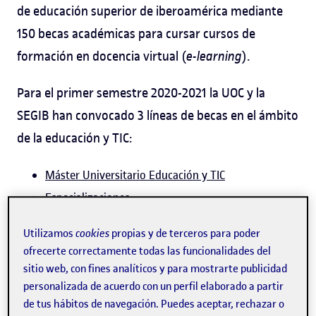
de educación superior de iberoamérica mediante
150 becas académicas para cursar cursos de
formación en docencia virtual (
e-learning
).
Para el primer semestre 2020-2021 la UOC y la
SEGIB han convocado 3 líneas de becas en el ámbito
de la educación y TIC:
Máster Universitario Educación y TIC
Especializaciones
Cursos de formación en docencia virtual
Utilizamos
cookies
propias y de terceros para poder
ofrecerte correctamente todas las funcionalidades del
Plazo de solicitud cerrado.
sitio web, con fines analíticos y para mostrarte publicidad
personalizada de acuerdo con un perfil elaborado a partir
de tus hábitos de navegación. Puedes aceptar, rechazar o
Cursos de formación en docencia virtual