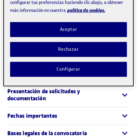
configurar tus preferencias haciendo clic abajo, u obtener
incluidos en el programa de becas
política de cookies.
más información en nuestra
Modalidad de estudio
Aceptar
Idioma de docencia
Rechazar
Duración de la beca
Configurar
Beneficios de la beca
Presentación de solicitudes y
documentación
Fechas importantes
Bases legales de la convocatoria