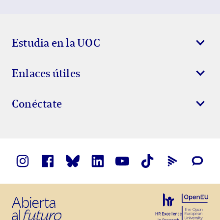
Show Error
Show Ok
Show Error
Estudia en la UOC
Enlaces útiles
Conéctate