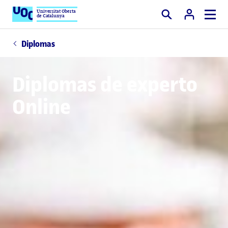
Universitat Oberta
de Catalunya
Buscar
Diplomas
Diplomas de experto
Online