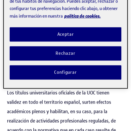
de tus hábitos de navegación. Puedes aceptar, rechazar o
configurar tus preferencias haciendo clic abajo, u obtener
política de cookies.
más información en nuestra
Descarga el programa (PDF)
Titulación oficial
Aceptar
Esta titulación ha sido verificada por el Consejo de
Rechazar
Universidades, y su implantación ha sido autorizada por
la Generalitat de Cataluña, según lo que marca la
Configurar
legislación vigente.
Los títulos universitarios oficiales de la UOC tienen
validez en todo el territorio español, surten efectos
académicos plenos y habilitan, en su caso, para la
realización de actividades profesionales reguladas, de
acuerdo con la normativa que en cada caso resulte de