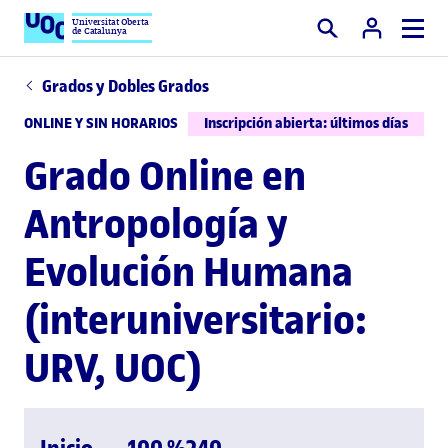
Universitat Oberta
de Catalunya
Buscar
Grados y Dobles Grados
ONLINE Y SIN HORARIOS
Inscripción abierta: últimos días
Grado Online en
Antropología y
Evolución Humana
(interuniversitario:
URV, UOC)
Inicio
100 %
240