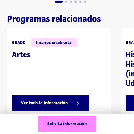
Programas relacionados
GRADO
Inscripción abierta
GRA
Artes
Hi
Hi
(i
Ud
Ver toda la información
Selecciona hasta 3 programas para comparar
Solicita información