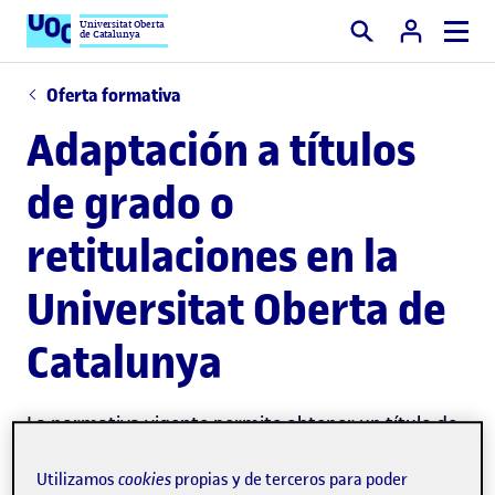
Universitat Oberta
de Catalunya
Buscar
Oferta formativa
Adaptación a títulos
de grado o
retitulaciones en la
Universitat Oberta de
Catalunya
La normativa vigente permite obtener un título de
grado del nuevo EEES (espacio europeo de
Utilizamos
cookies
propias y de terceros para poder
cursando
educación superior, Plan de Bolonia)