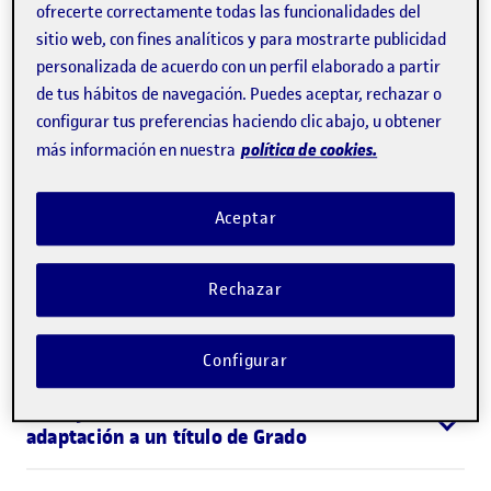
ofrecerte correctamente todas las funcionalidades del
únicamente una parte
de los 240 créditos ECTS que
sitio web, con fines analíticos y para mostrarte publicidad
lo componen, si se convalidan el resto de los
personalizada de acuerdo con un perfil elaborado a partir
de tus hábitos de navegación. Puedes aceptar, rechazar o
créditos a partir de una titulación universitaria
configurar tus preferencias haciendo clic abajo, u obtener
oficial equivalente que se haya obtenido antes.
política de cookies.
más información en nuestra
Además de la citada convalidación, pueden
Aceptar
reconocerse créditos por la experiencia profesional
y el nivel de idiomas que se pruebe de forma oficial.
Rechazar
Retitulaciones ofrecidas por la UOC
Configurar
Ventajas de efectuar una retitulación o
adaptación a un título de Grado