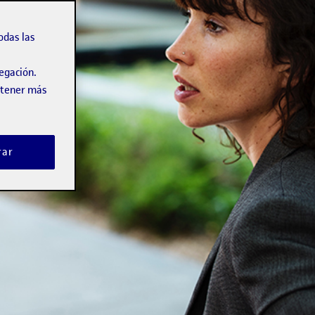
odas las
vegación.
obtener más
rar