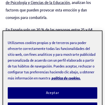
de Psicología y Ciencias de la Educación
, analizan los
factores que pueden provocar esta emoción y dan
consejos para combatirla.
En España solo un 20 % de las personas entre 25 y 64
años cree que tiene un dominio alto de una lengua
Utilizamos
cookies
propias y de terceros para poder
extranjera, según los
últimos datos publicados por
ofrecerte correctamente todas las funcionalidades del
Eurostat.
Es decir, la mayoría de la población piensa que
sitio web, con fines analíticos y para mostrarte publicidad
le faltan conocimientos para dominarla de manera
personalizada de acuerdo con un perfil elaborado a partir
de tus hábitos de navegación. Puedes aceptar, rechazar o
satisfactoria. «En este sentido, la
autopercepción es clave
configurar tus preferencias haciendo clic abajo, u obtener
en el aprendizaje
. Lo que piensan las personas de sí
política de cookies.
más información en nuestra
mismas sobre la
capacidad que tienen para aprender un
segundo idioma influye directamente sobre la
Aceptar
ansiedad
que pueden sufrir en el momento de hablarlo»,
explica Cristòfol, investigadora de la UOC. Hopkins y