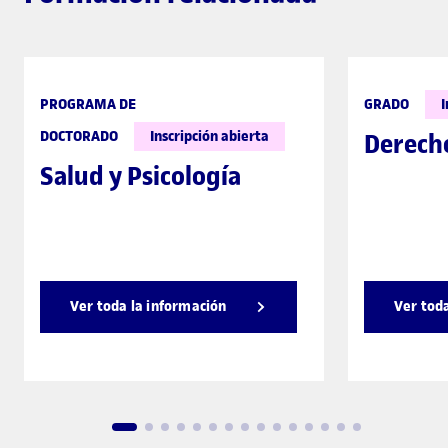
PROGRAMA DE
GRADO
I
DOCTORADO
Inscripción abierta
Derech
Salud y Psicología
Ver toda la información
Ver tod