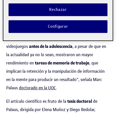
la revista
Frontiers in Human Neuroscience
y en el que
Rechazar
participaron
27 personas
de entre 18 y 40 años
con y sin
experiencia
en este tipo de entretenimiento audiovisual.
Configurar
"Aquellos que fueron jugadores habituales de
videojuegos
antes de la adolescencia
, a pesar de que en
la actualidad ya no lo sean, mostraron un mayor
rendimiento en
tareas de memoria de trabajo
, que
implican la retención y la manipulación de información
en la mente para producir un resultado", señala Marc
Palaus
doctorado en la UOC
.
El artículo científico es fruto de la
tesis doctoral
de
Palaus, dirigida por Elena Muñoz y Diego Redolar,