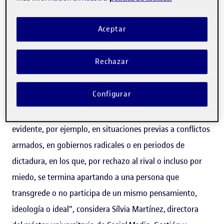
Un fenómeno que viene de lejos
Aceptar
Rechazar
"Podemos encontrar claros antecedentes en momentos
en los que la opinión social o del público en particular ha
Configurar
tenido una incidencia en el apoyo que un personaje o un
determinado perfil pueden tener. Esto es bastante
evidente, por ejemplo, en situaciones previas a conflictos
armados, en gobiernos radicales o en periodos de
dictadura, en los que, por rechazo al rival o incluso por
miedo, se termina apartando a una persona que
transgrede o no participa de un mismo pensamiento,
ideología o ideal", considera Sílvia Martínez, directora