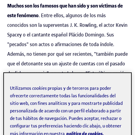
Muchos son los famosos que han sido y son víctimas de
este fenómeno
. Entre ellos, algunos de los más
conocidos son la superventas J. K. Rowling, el actor Kevin
Spacey o el cantante español Plácido Domingo. Sus
"pecados" son actos o afirmaciones de toda índole.
Además, no tienen por qué ser recientes, "también puede
que el detonante sea un ajuste de cuentas con el pasado
de dicho personaje", apunta Lalueza. "Esta última opción
incluye actos y declaraciones hechos tiempo atrás que no
Utilizamos
cookies
propias y de terceros para poder
se han conocido hasta una fecha reciente o incluso
ofrecerte correctamente todas las funcionalidades del
actuaciones ya ampliamente conocidas, pero que,
vistas
sitio web, con fines analíticos y para mostrarte publicidad
personalizada de acuerdo con un perfil elaborado a partir
desde la perspectiva actual, tienen una lectura mucho
de tus hábitos de navegación. Puedes aceptar, rechazar o
más negativa que la que se hizo de ellas cuando tuvieron
configurar tus preferencias haciendo clic abajo, u obtener
lugar
", apostilla el experto.
política de cookies.
más información en nuestra