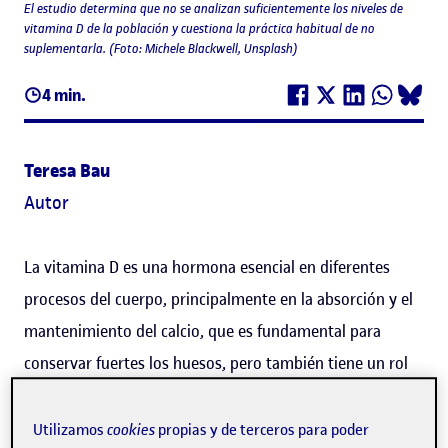
El estudio determina que no se analizan suficientemente los niveles de
vitamina D de la población y cuestiona la práctica habitual de no
suplementarla. (Foto: Michele Blackwell, Unsplash)
4 min.
Teresa Bau
Autor
La vitamina D es una hormona esencial en diferentes
procesos del cuerpo, principalmente en la absorción y el
mantenimiento del calcio, que es fundamental para
conservar fuertes los huesos, pero también tiene un rol
en los procesos de inflamación, el sistema inmune, el
crecimiento celular y el metabolismo. Aun así, ¿se le da la
Utilizamos
cookies
propias y de terceros para poder