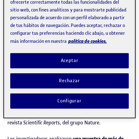
ofrecerte correctamente todas las funcionalidades del
importancia necesaria? El estudio "
Paradoxical
sitio web, con fines analíticos y para mostrarte publicidad
suboptimal vitamin D levels in a Mediterranean area: a
personalizada de acuerdo con un perfil elaborado a partir
population-based study
", liderado por
Diana Díaz
de tus hábitos de navegación. Puedes aceptar, rechazar o
Rizzolo
, profesora de los
Estudios de Ciencias de la Salud
configurar tus preferencias haciendo clic abajo, u obtener
política de cookies.
más información en nuestra
de la Universitat Oberta de Catalunya (UOC) e
investigadora del Instituto de Investigaciones Biomédicas
Aceptar
August Pi i Sunyer (IDIBAPS), concluye que
no se analizan
suficientemente los niveles de vitamina D de la población
Rechazar
—una situación especialmente grave en la población de
riesgo— y cuestiona la práctica habitual de no
Configurar
suplementar a la población, a pesar de que los niveles
sean bajos
. El estudio
se ha publicado en abierto
en la
revista
Scientific Reports
, del grupo Nature.
Los investigadores analizaron
una muestra de más de