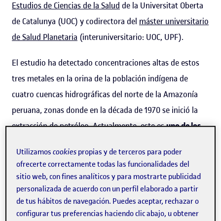
Estudios de Ciencias de la Salud
de la Universitat Oberta
de Catalunya (UOC) y codirectora del
máster universitario
de Salud Planetaria
(interuniversitario: UOC, UPF).
El estudio ha detectado concentraciones altas de estos
tres metales en la orina de la población indígena de
cuatro cuencas hidrográficas del norte de la Amazonía
peruana, zonas donde en la década de 1970 se inició la
extracción de petróleo. Actualmente, este es
uno de los
territorios más contaminados del país
. Una investigación
Utilizamos
cookies
propias y de terceros para poder
anterior liderada por ISGlobal ya informó de
niveles altos
ofrecerte correctamente todas las funcionalidades del
de plomo en sangre
entre la población de la zona. Ahora
sitio web, con fines analíticos y para mostrarte publicidad
se publican los datos referentes al mercurio, el arsénico y
personalizada de acuerdo con un perfil elaborado a partir
de tus hábitos de navegación. Puedes aceptar, rechazar o
el cadmio, tres metales Ahora se publican los datos
configurar tus preferencias haciendo clic abajo, u obtener
referentes al
mercurio, arsénico y cadmio, tres metales