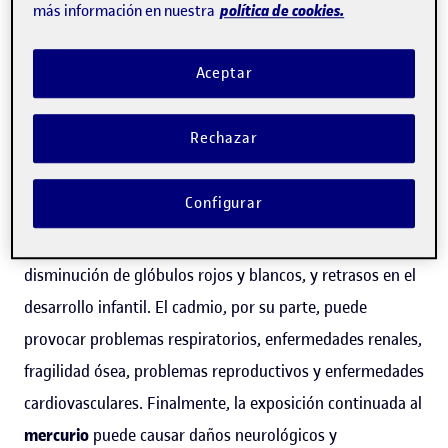
política de cookies.
más información en nuestra
tóxicos
para el ser humano.
Aceptar
El
arsénico y el cadmio
son carcinógenos. La exposición
al arsénico puede causar cáncer de pulmón, vejiga, piel,
Rechazar
hígado y riñón. Y la exposición al cadmio, cáncer de
pulmón, próstata y riñón. Además, el arsénico puede
Configurar
tener otras consecuencias graves para la salud, como
lesiones cutáneas, daños hepáticos y renales, una
disminución de glóbulos rojos y blancos, y retrasos en el
desarrollo infantil. El cadmio, por su parte, puede
provocar problemas respiratorios, enfermedades renales,
fragilidad ósea, problemas reproductivos y enfermedades
cardiovasculares. Finalmente, la exposición continuada al
mercurio
puede causar daños neurológicos y