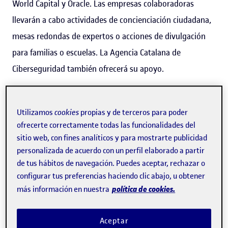
World Capital y Oracle. Las empresas colaboradoras
llevarán a cabo actividades de concienciación ciudadana,
mesas redondas de expertos o acciones de divulgación
para familias o escuelas. La Agencia Catalana de
Ciberseguridad también ofrecerá su apoyo.
Utilizamos
cookies
propias y de terceros para poder
Reforzar la formación y la investigación en
ofrecerte correctamente todas las funcionalidades del
ciberseguridad
sitio web, con fines analíticos y para mostrarte publicidad
personalizada de acuerdo con un perfil elaborado a partir
de tus hábitos de navegación. Puedes aceptar, rechazar o
La Cátedra de Ciberseguridad ARTEMISA impulsará más
configurar tus preferencias haciendo clic abajo, u obtener
actividades de docencia sobre ciberseguridad gracias a la
política de cookies.
más información en nuestra
creación de un laboratorio de
cyber range
, un entorno
virtual para poner en práctica las habilidades y los
Aceptar