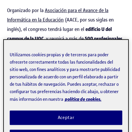
Organizado por la
Asociación para el Avance de la
Informática en la Educación
(AACE, por sus siglas en
inglés), el congreso tendrá lugar en el
edificio U del
campus de la UOC
, y reunirá a más de
500 profesionales
de la educación superior, investigadores y especialistas
Utilizamos
cookies
propias y de terceros para poder
en tecnología educativa
procedentes de más de 70
ofrecerte correctamente todas las funcionalidades del
países
. Para Sarah Benson, directora de operaciones de la
sitio web, con fines analíticos y para mostrarte publicidad
AACE, "la UOC ha sido elegida sede de EdMedia 2025 por
personalizada de acuerdo con un perfil elaborado a partir
de tus hábitos de navegación. Puedes aceptar, rechazar o
su trayectoria pionera en educación digital y su liderazgo
configurar tus preferencias haciendo clic abajo, u obtener
global en innovación y tecnología educativa".
política de cookies.
más información en nuestra
EdMedia 2025
cuenta con un
programa
con numerosas y
Aceptar
variadas actividades: presentaciones de investigaciones,
talleres interactivos, exposiciones de proyectos