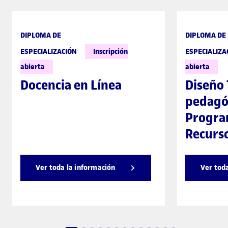
DIPLOMA DE
DIPLOMA DE
ESPECIALIZACIÓN
Inscripción
ESPECIALIZA
abierta
abierta
Docencia en Línea
Diseño 
pedagó
Progra
Recurs
Ver toda la información
Ver tod