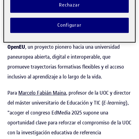
Rechazar
innovadores y conferencias magistrales. Además de los
ya mencionados, los temas abordados incluirán la
Configurar
innovación en los métodos de evaluación, la creación de
redes académicas globales y la presentación de la alianza
OpenEU
, un proyecto pionero hacia una universidad
paneuropea abierta, digital e interoperable, que
promueve trayectorias formativas flexibles y el acceso
inclusivo al aprendizaje a lo largo de la vida.
Para
Marcelo Fabián Maina
, profesor de la UOC y director
del máster universitario de Educación y TIC (
E-learning
),
"acoger el congreso EdMedia 2025 supone una
oportunidad clave para reforzar el compromiso de la UOC
con la investigación educativa de referencia