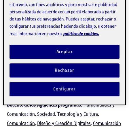
sitio web, con fines analíticos y para mostrarte publicidad
personalizada de acuerdo con un perfil elaborado a partir
de tus hábitos de navegación. Puedes aceptar, rechazar o
configurar tus preferencias haciendo clic abajo, u obtener
Alexandre López Borrull
política de cookies.
más información en nuestra
Profesor de los
Estudios de Ciencias de la Información y
Aceptar
de la Comunicación
Rechazar
Experto/a en:
Desinformación, ciencia abierta, acceso
abierto, comunicación científica, revistas científicas y
Configurar
aspectos legales de la información digital.
Docente de los siguientes programas:
Humanidades y
Comunicación
,
Sociedad, Tecnología y Cultura
,
Comunicación
,
Diseño y Creación Digitales
,
Comunicación