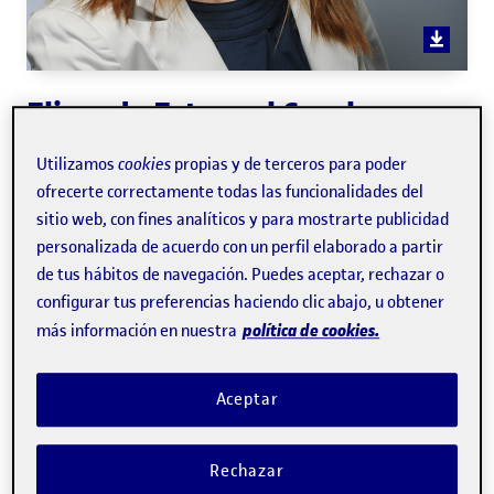
Elisenda Estanyol Casals
Utilizamos
cookies
propias y de terceros para poder
Profesora de los
Estudios de Ciencias de la Información y
ofrecerte correctamente todas las funcionalidades del
de la Comunicación
sitio web, con fines analíticos y para mostrarte publicidad
personalizada de acuerdo con un perfil elaborado a partir
de tus hábitos de navegación. Puedes aceptar, rechazar o
Comunicación
configurar tus preferencias haciendo clic abajo, u obtener
política de cookies.
más información en nuestra
Experto/a en:
Comunicación corporativa, comunicación
institucional, relaciones públicas, protocolo, organización
Aceptar
de eventos, comunicación digital, redes sociales,
creatividad y ludificación (
gamification
).
Rechazar