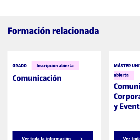
Formación relacionada
GRADO
Inscripción abierta
MÁSTER UNI
abierta
Comunicación
Comuni
Corpora
y Event
Ver toda la información
Ver tod