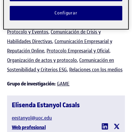
Docente de los siguientes programas:
Dirección de
Comunicación Interna UOC-DIRCI
,
Humanidades y
Configurar
Comunicación
,
Comunicación
,
Comunicación Corporativa,
Protocolo y Eventos
,
Comunicación de Crisis y
Habilidades Directivas
,
Comunicación Empresarial y
Reputación Online
,
Protocolo Empresarial y Oficial
,
Organización de actos y protocolo
,
Comunicación en
Sostenibilidad y Criterios ESG
,
Relaciones con los medios
Grupo de investigación:
GAME
Elisenda Estanyol Casals
eestanyol@uoc.edu
Web profesional