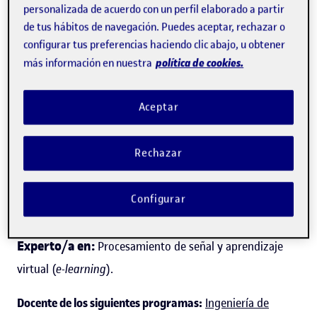
personalizada de acuerdo con un perfil elaborado a partir
de tus hábitos de navegación. Puedes aceptar, rechazar o
configurar tus preferencias haciendo clic abajo, u obtener
política de cookies.
más información en nuestra
Eugènia Santamaria Pérez
Aceptar
Profesora de los
Estudios de Informática, Multimedia y
Telecomunicación
Rechazar
Directora del programa de Telecomunicaciones
Configurar
Telecomunicación
Experto/a en:
Procesamiento de señal y aprendizaje
virtual (
e-learning
).
Docente de los siguientes programas:
Ingeniería de