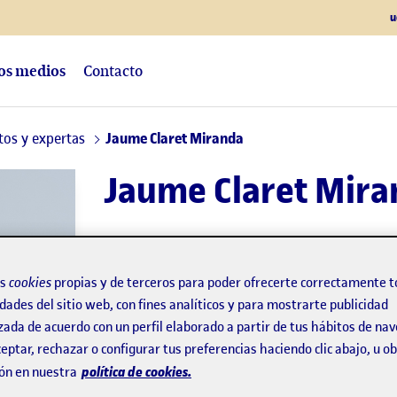
u
los medios
Contacto
tos y expertas
Jaume Claret Miranda
Jaume Claret Mira
Profesor de los
Estudios de Artes y Human
Director del máster interuniversitario de
os
cookies
propias y de terceros para poder ofrecerte correctamente t
dades del sitio web, con fines analíticos y para mostrarte publicidad
zada de acuerdo con un perfil elaborado a partir de tus hábitos de na
Cultura
eptar, rechazar o configurar tus preferencias haciendo clic abajo, u 
política de cookies.
ón en nuestra
Experto/a en:
Historia de Cataluña y España