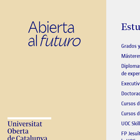
Estu
Grados y
Másteres
Diplomas
de exper
Executiv
Doctorad
Cursos d
Cursos d
UOC Skil
FP Jesuï