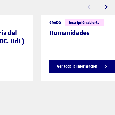
GRADO
Inscripción abierta
ria del
Humanidades
UOC, UdL)
Ver toda la información