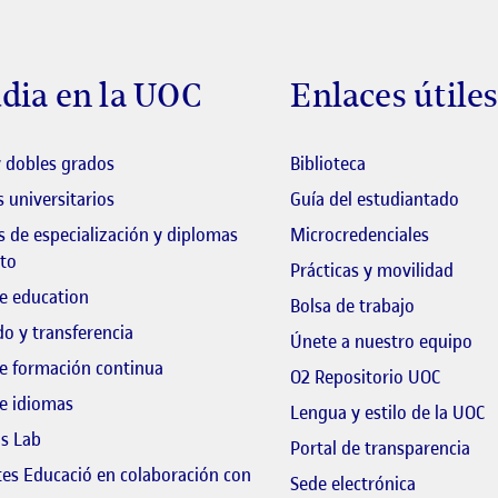
dia en la UOC
Enlaces útile
El link s'obre en 
 dobles grados
Biblioteca
El li
 universitarios
Guía del estudiantado
 de especialización y diplomas
Microcredenciales
to
Prácticas y movilidad
e education
El link s'o
Bolsa de trabajo
o y transferencia
El 
Únete a nuestro equipo
e formación continua
El link
O2 Repositorio UOC
e idiomas
E
Lengua y estilo de la UOC
ls Lab
El 
Portal de transparencia
tes Educació en colaboración con
El link s'o
Sede electrónica