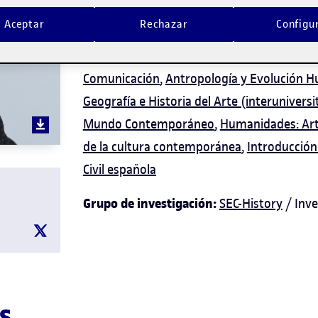
intelectual.
Aceptar
Rechazar
Configu
Docente de los siguientes programas:
Lit
Comunicación
,
Antropología y Evolución H
Geografía e Historia del Arte (interuniversi
Mundo Contemporáneo
,
Humanidades: Art
de la cultura contemporánea
,
Introducción 
Civil española
Grupo de investigación:
SEC-History
/ Inve
s