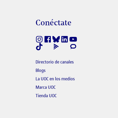
s
Conéctate
finestra nova
nk s'obre en finestra nova
Directorio de canales
Blogs
bre en finestra nova
El link s'obre en finestr
La UOC en los medios
link s'obre en finestra nova
Marca UOC
 s'obre en finestra nova
El link s'obre en finestra nova
Tienda UOC
l link s'obre en finestra nova
link s'obre en finestra nova
bre en finestra nova