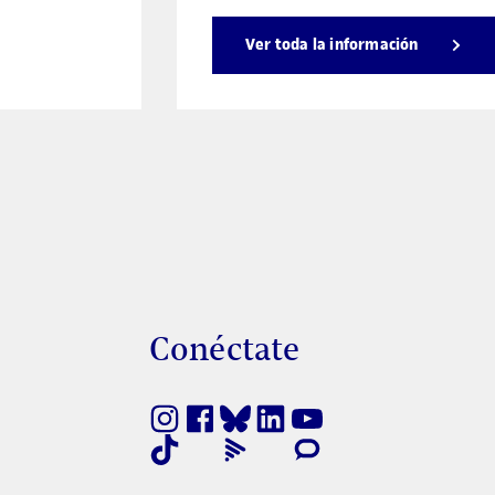
Ver toda la información
s
Conéctate
finestra nova
nk s'obre en finestra nova