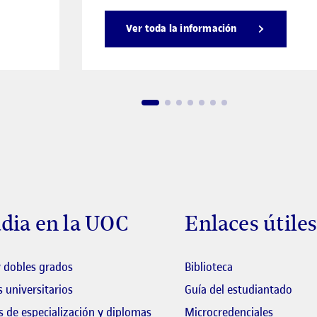
Ver toda la información
dia en la UOC
Enlaces útile
El link s'obre en 
 dobles grados
Biblioteca
El li
 universitarios
Guía del estudiantado
 de especialización y diplomas
Microcredenciales