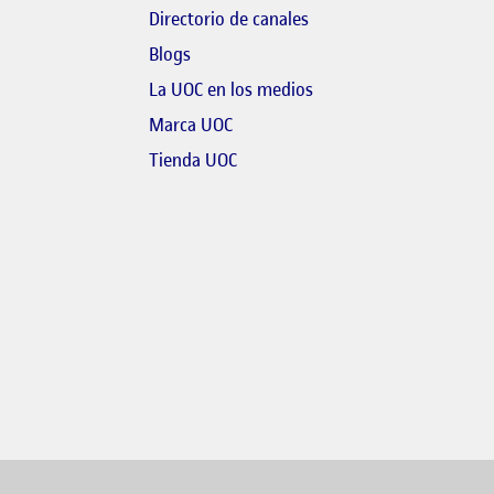
Directorio de canales
Blogs
bre en finestra nova
El link s'obre en finestr
La UOC en los medios
link s'obre en finestra nova
Marca UOC
 s'obre en finestra nova
El link s'obre en finestra nova
Tienda UOC
l link s'obre en finestra nova
link s'obre en finestra nova
bre en finestra nova