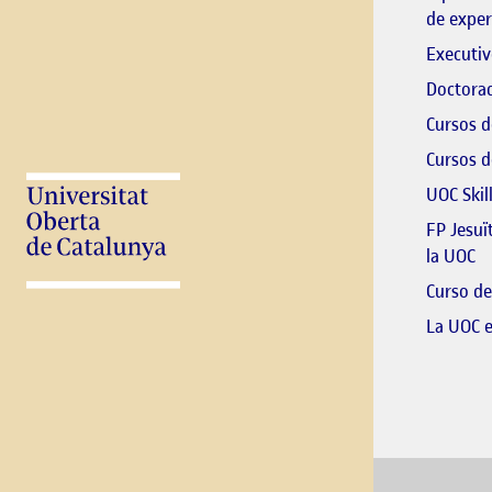
de exper
Executiv
Doctorad
Cursos d
Cursos d
UOC Skil
FP Jesuï
El
la UOC
Curso de
La UOC 