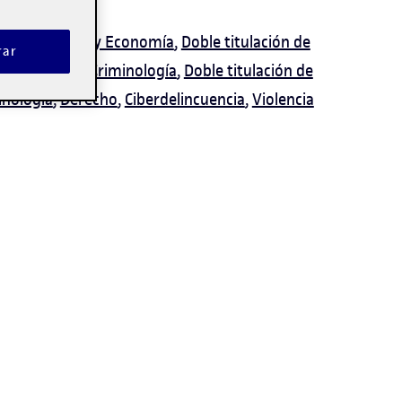
echo, Política y Economía
,
Doble titulación de
rar
 de Derecho y Criminología
,
Doble titulación de
inología
,
Derecho
,
Ciberdelincuencia
,
Violencia