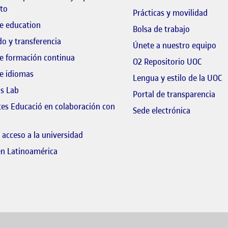
to
Prácticas y movilidad
e education
El link s'o
Bolsa de trabajo
o y transferencia
El 
Únete a nuestro equipo
e formación continua
El link
O2 Repositorio UOC
e idiomas
E
Lengua y estilo de la UOC
ls Lab
El 
Portal de transparencia
tes Educació en colaboración con
El link s'o
Sede electrónica
 link s'obre en finestra nova
 acceso a la universidad
en Latinoamérica