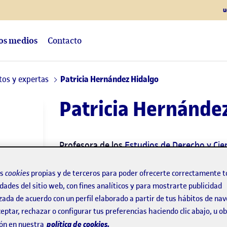
u
los medios
Contacto
tos y expertas
Patricia Hernández Hidalgo
Patricia Hernánde
Profesora de los
Estudios de Derecho y Cien
os
cookies
propias y de terceros para poder ofrecerte correctamente t
Derecho digital
dades del sitio web, con fines analíticos y para mostrarte publicidad
zada de acuerdo con un perfil elaborado a partir de tus hábitos de na
Experto/a en:
Victimología, violencia de pa
eptar, rechazar o configurar tus preferencias haciendo clic abajo, u 
política de cookies.
ón en nuestra
próximos y justicia restaurativa.