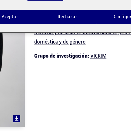
Docente de los siguientes programas:
Der
Aceptar
Rechazar
Configu
Derecho y Ciencia Política
,
Doble titulación
Derecho y Relaciones Internacionales
,
Crim
doméstica y de género
Grupo de investigación:
VICRIM