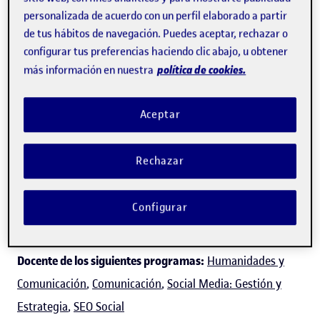
personalizada de acuerdo con un perfil elaborado a partir
de tus hábitos de navegación. Puedes aceptar, rechazar o
configurar tus preferencias haciendo clic abajo, u obtener
Sandra Sanz Martos
política de cookies.
más información en nuestra
Aceptar
Profesora de los
Estudios de Ciencias de la Información y
de la Comunicación
Rechazar
Experto/a en:
Comunidades de práctica,
comunidades de aprendizaje, aprendizaje
Configurar
colaborativo, trabajo colaborativo y aprendizaje
virtual (
e-learning
).
Docente de los siguientes programas:
Humanidades y
Comunicación
,
Comunicación
,
Social Media: Gestión y
Estrategia
,
SEO Social