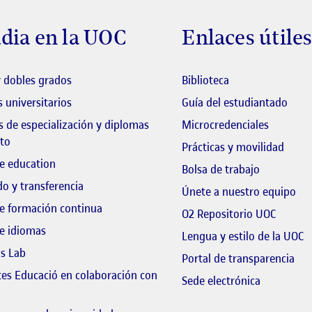
dia en la UOC
Enlaces útile
El link s'obre en 
 dobles grados
Biblioteca
El li
 universitarios
Guía del estudiantado
 de especialización y diplomas
Microcredenciales
to
Prácticas y movilidad
e education
El link s'o
Bolsa de trabajo
o y transferencia
El 
Únete a nuestro equipo
e formación continua
El link
O2 Repositorio UOC
e idiomas
E
Lengua y estilo de la UOC
ls Lab
El 
Portal de transparencia
tes Educació en colaboración con
El link s'o
Sede electrónica
 link s'obre en finestra nova