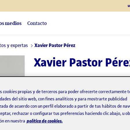
u
los medios
Contacto
tos y expertas
Xavier Pastor Pérez
Xavier Pastor Pére
Profesor de los
Estudios de Derecho y Cienc
os
cookies
propias y de terceros para poder ofrecerte correctamente t
dades del sitio web, con fines analíticos y para mostrarte publicidad
Política
zada de acuerdo con un perfil elaborado a partir de tus hábitos de na
eptar, rechazar o configurar tus preferencias haciendo clic abajo, u 
Experto/a en:
Resolución de conflictos púb
política de cookies.
ón en nuestra
proyectos de mediación deportiva y en el o