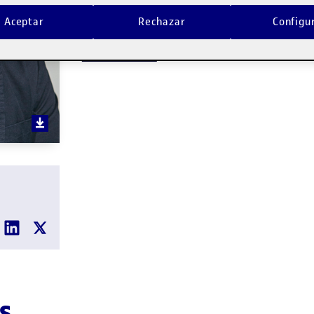
Aceptar
Rechazar
Configu
Docente de los siguientes programas:
Com
comunicación
s