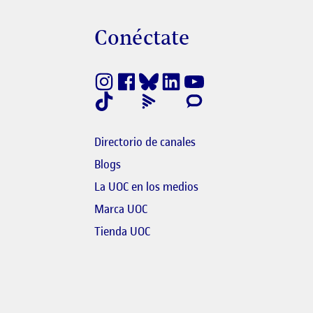
s
Conéctate
finestra nova
nk s'obre en finestra nova
Directorio de canales
Blogs
bre en finestra nova
El link s'obre en finestr
La UOC en los medios
link s'obre en finestra nova
Marca UOC
 s'obre en finestra nova
El link s'obre en finestra nova
Tienda UOC
l link s'obre en finestra nova
link s'obre en finestra nova
bre en finestra nova