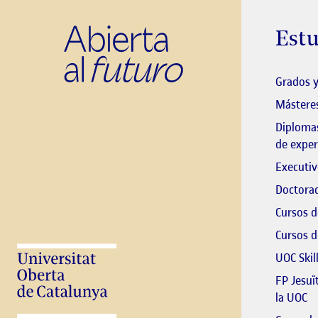
Estu
Grados y
Másteres
Diplomas
de exper
Executiv
Doctorad
Cursos d
Cursos d
UOC Skil
FP Jesuï
El
la UOC