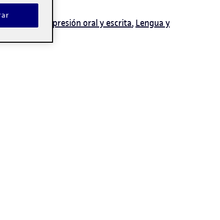
rar
unicación
,
Expresión oral y escrita
,
Lengua y