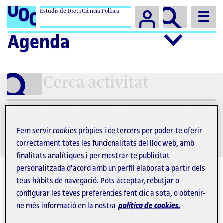
Estudis de Dret i Ciència Política
Campus
Agenda
Cerca
activitat
Convocatòries per a la presentació de ponències a jornades i
congressos
Fem servir
cookies
pròpies i de tercers per poder-te oferir
correctament totes les funcionalitats del lloc web, amb
finalitats analítiques i per mostrar-te publicitat
personalitzada d'acord amb un perfil elaborat a partir dels
teus hàbits de navegació. Pots acceptar, rebutjar o
configurar les teves preferències fent clic a sota, o obtenir-
ne més informació en la nostra
política de cookies.
agost 2026