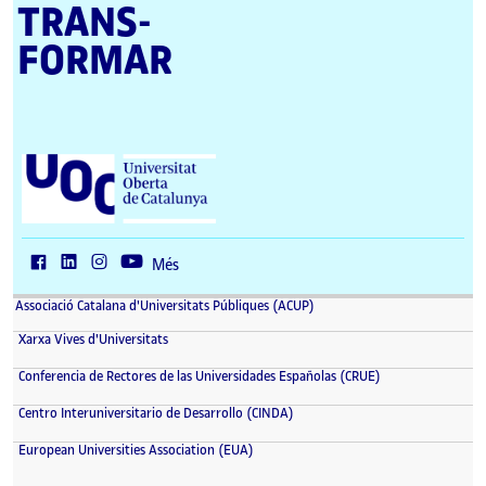
TRANS­
FORMAR
U
n
i
v
e
r
Més
s
i
Associació Catalana d'Universitats Públiques (ACUP)
t
a
Xarxa Vives d'Universitats
t
O
Conferencia de Rectores de las Universidades Españolas (CRUE)
b
e
Centro Interuniversitario de Desarrollo (CINDA)
r
t
European Universities Association (EUA)
a