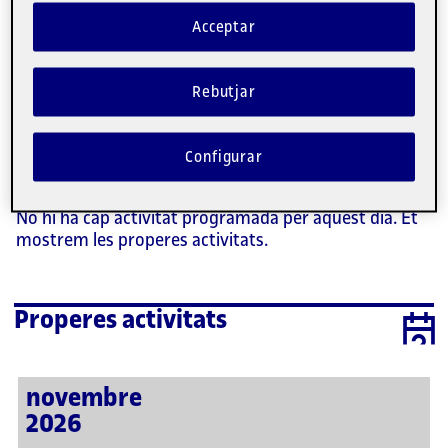
27
28
29
30
31
1
2
Acceptar
3
4
5
6
7
8
9
10
11
12
13
14
15
16
Rebutjar
17
18
19
20
21
22
23
24
25
26
27
28
29
30
Configurar
31
1
2
3
4
5
No hi ha cap activitat programada per aquest dia. Et
mostrem les properes activitats.
Properes activitats
novembre
2026