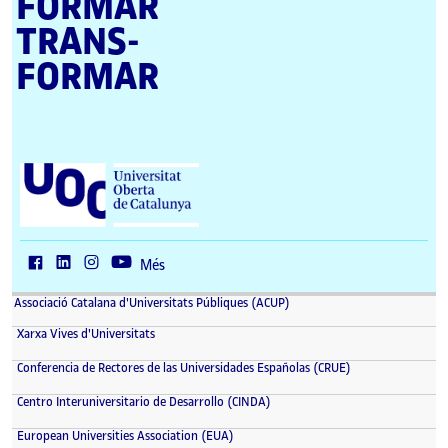
FORMAR
TRANS­
FORMAR
U
n
i
v
e
r
Més
s
i
Associació Catalana d'Universitats Públiques (ACUP)
t
a
Xarxa Vives d'Universitats
t
O
Conferencia de Rectores de las Universidades Españolas (CRUE)
b
e
Centro Interuniversitario de Desarrollo (CINDA)
r
t
European Universities Association (EUA)