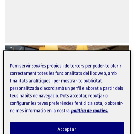
Fem servir
cookies
pròpies i de tercers per poder-te oferir
correctament totes les funcionalitats del lloc web, amb
finalitats analítiques i per mostrar-te publicitat
personalitzada d'acord amb un perfil elaborat a partir dels
teus hàbits de navegació. Pots acceptar, rebutjar o
configurar les teves preferències fent clic a sota, o obtenir-
ne més informació en la nostra
política de cookies.
Supermercats amb taules: un nou
hàbit de consum o competència
Acceptar