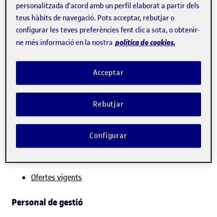
Llocs de treball temporals
personalitzada d'acord amb un perfil elaborat a partir dels
teus hàbits de navegació. Pots acceptar, rebutjar o
Relació de llocs de treball temporals
configurar les teves preferències fent clic a sota, o obtenir-
política de cookies.
ne més informació en la nostra
Taules retributives
Acceptar
Informació sobre les taules retributives [PDF 74KB]
Rebutjar
Convocatòries de llocs de treball
Configurar
Professorat propi
Ofertes vigents
Personal de gestió