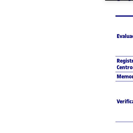
Evalua
Regist
Centro
Memor
Verific