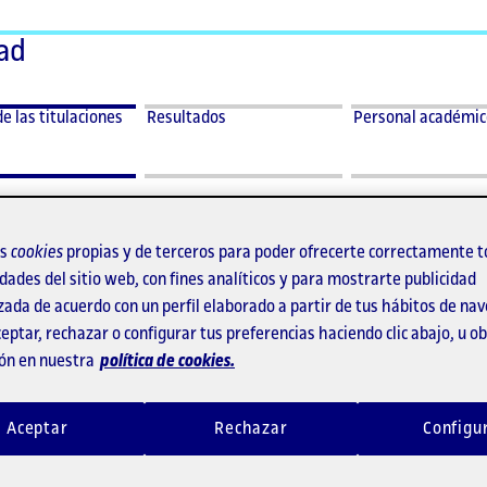
dad
ar
Desplegar
Desplegar
de
Resultados
Personal
de las titulaciones
Resultados
Personal académi
menu
menu
académico
Resultados
Personal
ones
académico
ones
os
cookies
propias y de terceros para poder ofrecerte correctamente t
icología y Ciencias de
dades del sitio web, con fines analíticos y para mostrarte publicidad
zada de acuerdo con un perfil elaborado a partir de tus hábitos de na
ucación
eptar, rechazar o configurar tus preferencias haciendo clic abajo, u 
ón en nuestra
política de cookies.
do en Psicología - (en
Aceptar
Rechazar
Configu
inción)