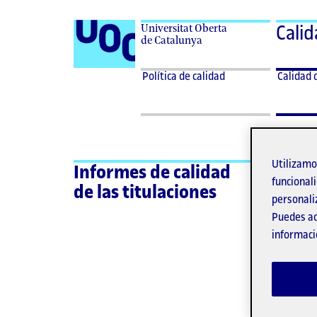
Universitat Oberta
Cali
de Catalunya
Desplegar
Despleg
Política
Calidad 
Política de calidad
Calidad 
menu
menu
de
las
Política
Calidad
calidad
titulaci
de
de
calidad
las
titulaci
Utilizam
Ps
Informes de calidad
funcionali
de las titulaciones
personali
Ed
Puedes ac
informaci
Gra
ext