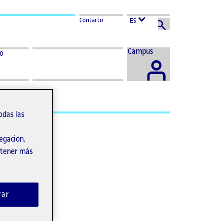
Contacto
ES
Acceder
Campus
co
al
odas las
 la
vegación.
obtener más
rar