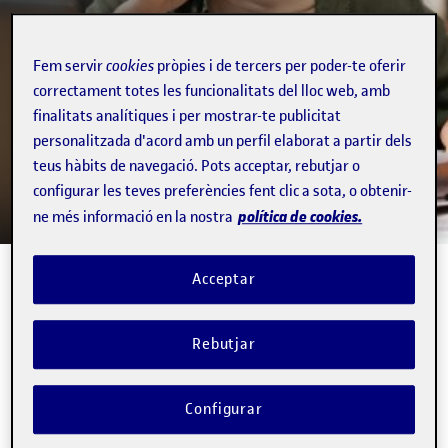
BLOG DE FORMACIÓ
Descobreix tot el que
Fem servir
cookies
pròpies i de tercers per poder-te oferir
correctament totes les funcionalitats del lloc web, amb
cal per estudiar a la
finalitats analítiques i per mostrar-te publicitat
UOC
personalitzada d'acord amb un perfil elaborat a partir dels
teus hàbits de navegació. Pots acceptar, rebutjar o
configurar les teves preferències fent clic a sota, o obtenir-
política de cookies.
ne més informació en la nostra
Acceptar
Blog de Formació
Rebutjar
Ocupabilitat
Tendències
Estudiar a la UOC
Configurar