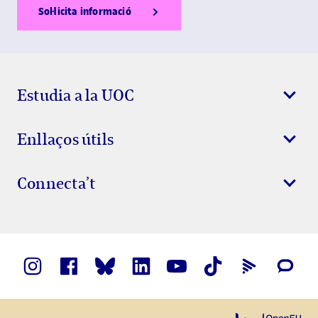
Sol·licita informació
Show Error
Show Ok
Show Error
Estudia a la UOC
Enllaços útils
Connecta’t