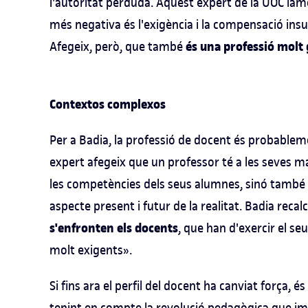
l'autoritat perduda. Aquest expert de la UOC lam
més negativa és l'exigència i la compensació insuf
és una professió molt 
Afegeix, però, que també
Contextos complexos
Per a Badia, la professió de docent és probablem
expert afegeix que un professor té a les seves ma
les competències dels seus alumnes, sinó també
aspecte present i futur de la realitat. Badia recal
s'enfronten els docents
, que han d'exercir el se
molt exigents».
Si fins ara el perfil del docent ha canviat força, 
tenint en compte la revolució pedagògica que i