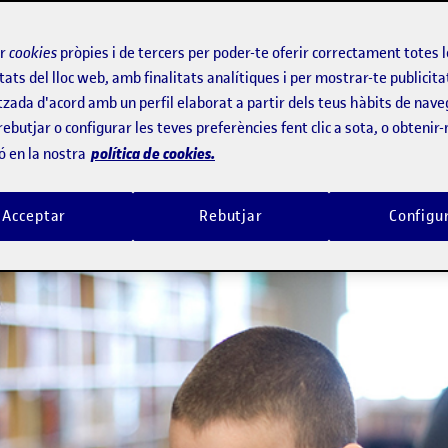
ts professionals enriquiran el seu p
i en noves metodologies d'ensenyamen
ir
cookies
pròpies i de tercers per poder-te oferir correctament totes 
tats del lloc web, amb finalitats analítiques i per mostrar-te publicita
atalunya, aquest curs escolar imparte
tzada d'acord amb un perfil elaborat a partir dels teus hàbits de nave
ades del departament d'Ensenyament d
rebutjar o configurar les teves preferències fent clic a sota, o obtenir
política de cookies.
ó en la nostra
l Dia Mundial del Docent, una data que
ó d'aquestes persones.
Acceptar
Rebutjar
Configu