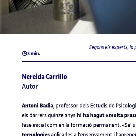
Segons els experts, l
3 min.
Nereida Carrillo
Autor
Antoni Badia
, professor dels Estudis de Psicolog
hi ha hagut «molta pres
els darrers quinze anys
fase inicial com en la formació permanent. «Se'ls
tecnologies
aplicades a l'ensenyament i l'aprene