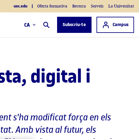
uoc.edu
Oferta formativa
Recerca
Serveis
La Universitat
Accés a
CA
Subscriu-te
Campus
Cercar
a, digital i
ent s'ha modificat força en els
at. Amb vista al futur, els