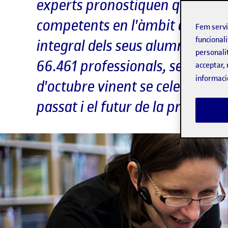
experts pronostiquen que aques
competents en l'àmbit digital 
Fem serv
funcionali
integral dels seus alumnes. A C
personali
66.461 professionals, segons d
acceptar, 
informaci
d'octubre vinent se celebrarà e
passat i el futur de la professi