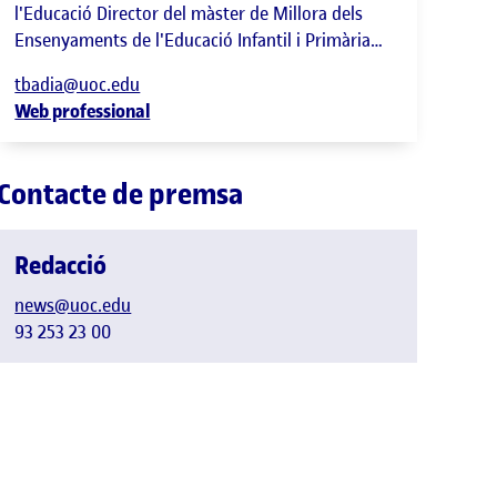
l'Educació Director del màster de Millora dels
Ensenyaments de l'Educació Infantil i Primària
(interuniversitari UVic-UCC, UOC)
tbadia@uoc.edu
Web professional
Contacte de premsa
Redacció
news@uoc.edu
93 253 23 00