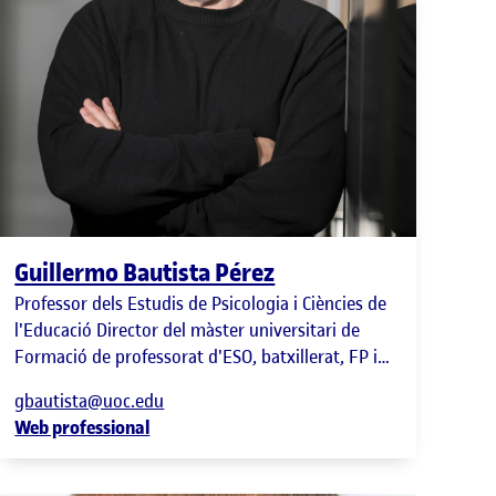
Guillermo Bautista Pérez
Professor dels Estudis de Psicologia i Ciències de
l'Educació Director del màster universitari de
Formació de professorat d'ESO, batxillerat, FP i
ensenyament d'idiomes
gbautista@uoc.edu
Web professional