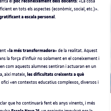
poc reconeixement dels docents
enta el
: «La cosa
icient en tots els aspectes (econòmic, social, etc.)».
gratificant a escala personal
.
la més transformadora
ent «
» de la realitat. Aquest
ns la força d'influir no solament en el coneixement i
 en com aquests alumnes sentiran i actuaran en un
les dificultats creixents a què
ca, així mateix,
u ofici «en contextos educatius complexos, diversos i
és clar que ho continuarà fent els anys vinents, i més
mpulsa
, un projecte impulsat per la