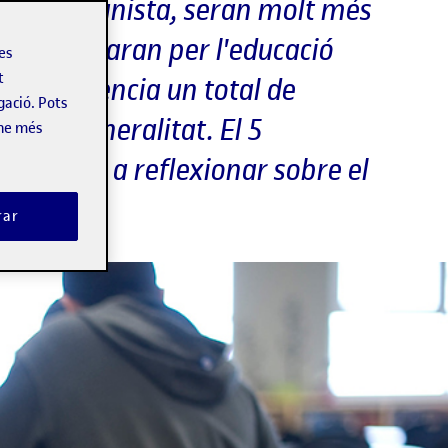
erfil humanista, seran molt més
t i apostaran per l'educació
les
t
ixen docència un total de
gació. Pots
e la Generalitat. El 5
-ne més
 convida a reflexionar sobre el
rar