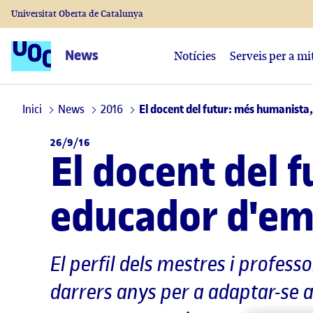
Universitat Oberta de Catalunya
News
Notícies
Serveis per a mi
Inici
News
2016
El docent del futur: més humanista,
26/9/16
El docent del f
educador d'em
El perfil dels mestres i profess
darrers anys per a adaptar-se al