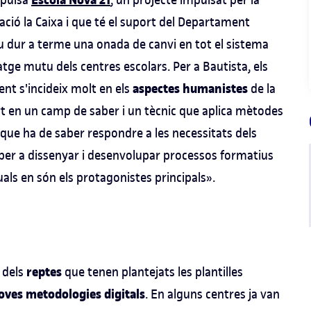
Escola Nova 21
ació la Caixa i que té el suport del Departament
 dur a terme una onada de canvi en tot el sistema
tatge mutu dels centres escolars. Per a Bautista, els
aspectes humanistes
ent s'incideix molt en els
de la
rt en un camp de saber i un tècnic que aplica mètodes
que ha de saber respondre a les necessitats dels
 per a dissenyar i desenvolupar processos formatius
quals en són els protagonistes principals».
reptes
 dels
que tenen plantejats les plantilles
 noves metodologies digitals
. En alguns centres ja van