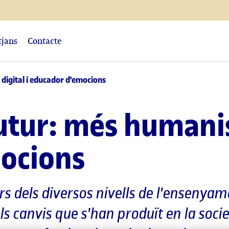
tjans
Contacte
 digital i educador d'emocions
utur: més humanist
ocions
ors dels diversos nivells de l'ensenyam
s canvis que s'han produït en la societ