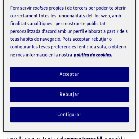
Fem servir
cookies
pròpies i de tercers per poder-te oferir
Tenir un fill comporta una nova etapa vital, sobretot per
correctament totes les funcionalitats del lloc web, amb
a la dona. La intensitat dels primers mesos de dedicació
finalitats analítiques i per mostrar-te publicitat
personalitzada d'acord amb un perfil elaborat a partir dels
gairebé exclusiva al nadó es trenca de cop acabades les
teus hàbits de navegació. Pots acceptar, rebutjar o
setze setmanes de baixa maternal. Com viu la mare la
configurar les teves preferències fent clic a sota, o obtenir-
tornada a la feina? «Majoritàriament amb tristesa,
política de cookies.
ne més informació en la nostra
ansietat i angoixa», i, de vegades, «amb culpa», explica
Amalia Gordóvil
, psicòloga al centre GRAT i professora
Acceptar
col·laboradora de la UOC. Però quan la mare accepta que
el nadó i ella estaran bé separats, «comença a gaudir» de
Rebutjar
recuperar la seva vida professional i de dona, diu
Mireia
Cabero
, psicòloga i professora col·laboradora de la UOC.
Configurar
Per a Cabero, aquesta capacitat d’acceptació és més
senzilla quan es tracta del
segon o tercer fill
, perquè la