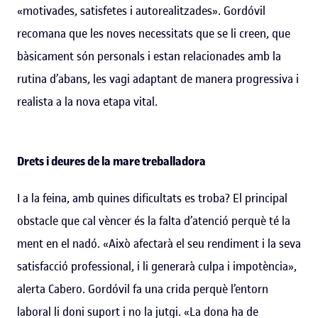
«motivades, satisfetes i autorealitzades». Gordóvil
recomana que les noves necessitats que se li creen, que
bàsicament són personals i estan relacionades amb la
rutina d’abans, les vagi adaptant de manera progressiva i
realista a la nova etapa vital.
Drets i deures de la mare treballadora
I a la feina, amb quines dificultats es troba? El principal
obstacle que cal vèncer és la falta d’atenció perquè té la
ment en el nadó. «Això afectarà el seu rendiment i la seva
satisfacció professional, i li generarà culpa i impotència»,
alerta Cabero. Gordóvil fa una crida perquè l’entorn
laboral li doni suport i no la jutgi. «La dona ha de