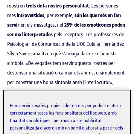
mostren
trets de la nostra personalitat
. Les persones
més
introvertides
, per exemple,
són les que més en fan
servir
en els missatges, i el
25% de les emoticones poden
ser mal interpretades
pels receptors. Les professores de
Psicologia i de Comunicació de la UOC
Eulàlia Hernández
i
Sílvia Sivera
analitzen què s’amaga darrere d’aquests
símbols. «De vegades fem servir aquests rostres per
destensar una situació o calmar els ànims, o simplement
per mostrar una bona sintonia amb l’interlocutor»,
explica Hernández, que afegeix que les
emoticones
són
una manera de «
construir-se una imatge i de controlar la
Fem servir
cookies
pròpies i de tercers per poder-te oferir
comunicació
».
correctament totes les funcionalitats del lloc web, amb
finalitats analítiques i per mostrar-te publicitat
Un
estudi
de la Universitat de Rochester, publicat aquest
personalitzada d'acord amb un perfil elaborat a partir dels