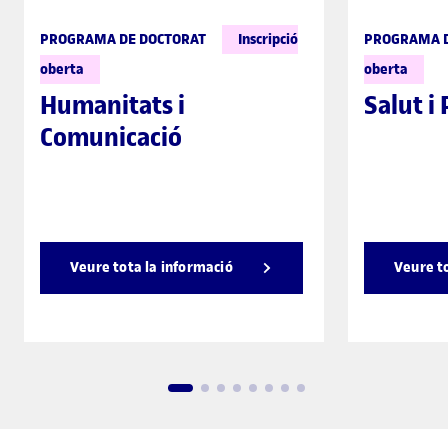
PROGRAMA DE DOCTORAT
Inscripció
PROGRAMA D
oberta
oberta
Humanitats i
Salut i
Comunicació
Veure tota la informació
Veure t