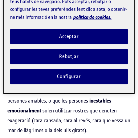
teus hàbits de navegació. Pots acceptar, rebutjar o
any, analitza la relació entre els patrons d’ús de
configurar les teves preferències fent clic a sota, o obtenir-
les emoticones i la personalitat. L’anàlisi, que partia de
política de cookies.
ne més informació en la nostra
1.130 milions de piulades de 352.000 usuaris, va posar
sobre la taula que les
persones més introvertides són les
Acceptar
que fan servir més emoticones
. «A les persones
introvertides els agrada més l’ambigüitat i no volen
Rebutjar
donar missatges explícits. Si “parlen” amb emojis sembla
que no es mostren tant. És una forma de control de la
Configurar
comunicació», explica. Aquest mateix estudi posa en
relleu que els rostres amb petons o els cors es vinculen a
persones amables, o que les persones
inestables
emocionalment
solen utilitzar rostres que denoten
exageració (cara cansada, cara al revés, cara que vessa un
mar de llàgrimes o la dels ulls girats).