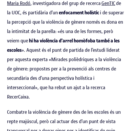
Maria Rodó
, investigadora del grup de recerca
GenTIC
de
la UOC, és partidària d’un
enfocament holístic
i de superar
la percepció que la violència de gènere només es dona en
la intimitat de la parella: «és una de les formes, però
veiem que
hi ha violència d’arrel homòfoba també a les
escoles
». Aquest és el punt de partida de l’estudi liderat
per aquesta experta «Mirades polièdriques a la violència
de gènere: propostes per a la prevenció als centres de
secundària des d’una perspectiva holística i
interseccional», que ha rebut un ajut a la recerca
RecerCaixa.
Combatre la violència de gènere des de les escoles és un
repte majúscul, però cal actuar des d’un punt de vista
transversal per a donar eines per a identificar de quin