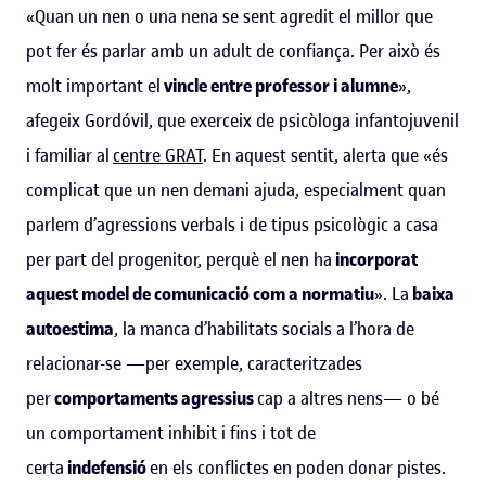
«Quan un nen o una nena se sent agredit el millor que
pot fer és parlar amb un adult de confiança. Per això és
molt important el
vincle entre professor i alumne
»,
afegeix Gordóvil, que exerceix de psicòloga infantojuvenil
i familiar al
centre GRAT
. En aquest sentit, alerta que «és
complicat que un nen demani ajuda, especialment quan
parlem d’agressions verbals i de tipus psicològic a casa
per part del progenitor, perquè el nen ha
incorporat
aquest model de comunicació com a normatiu
». La
baixa
autoestima
, la manca d’habilitats socials a l’hora de
relacionar-se —per exemple, caracteritzades
per
comportaments agressius
cap a altres nens— o bé
un comportament inhibit i fins i tot de
certa
indefensió
en els conflictes en poden donar pistes.