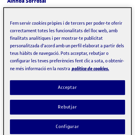
Ainhoa Sorrosal
Autor
Fem servir
cookies
pròpies i de tercers per poder-te oferir
Les agressions verbals dels pares poden provocar baixa
correctament totes les funcionalitats del lloc web, amb
finalitats analítiques i per mostrar-te publicitat
autoestima i manca d'habilitats socials als fills
personalitzada d'acord amb un perfil elaborat a partir dels
teus hàbits de navegació. Pots acceptar, rebutjar o
La meitat de les catalanes ha patit algun episodi de
configurar les teves preferències fent clic a sota, o obtenir-
violència masclista al llarg de la vida, segons
l’última
política de cookies.
ne més informació en la nostra
enquesta de violència de gènere de la Generalitat
, i
en un
13,9% dels casos els fills també han estat objecte
Acceptar
d’agressions de manera continuada per la parella de la
mare
. L’
estudi més exhaustiu fet a la UE
—en el qual es
Rebutjar
van entrevistar 42.000 dones— conclou que una de cada
deu dones ha estat víctima d’algun tipus de violència
Configurar
sexual des dels 15 anys i una de cada vint, violada. Des del