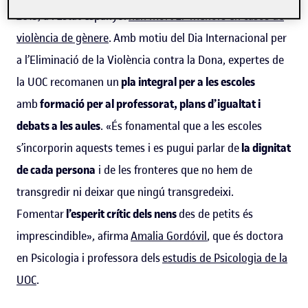
2013, a l’Estat espanyol
han mort 27 menors en casos de
violència de gènere
. Amb motiu del Dia Internacional per
a l’Eliminació de la Violència contra la Dona, expertes de
la UOC recomanen un
pla integral per a les escoles
amb
formació per al professorat, plans d’igualtat i
debats a les aules
. «És fonamental que a les escoles
s’incorporin aquests temes i es pugui parlar de
la dignitat
de cada persona
i de les fronteres que no hem de
transgredir ni deixar que ningú transgredeixi.
Fomentar
l’esperit crític dels nens
des de petits és
imprescindible», afirma
Amalia Gordóvil
, que és doctora
en Psicologia i professora dels
estudis de Psicologia de la
UOC
.