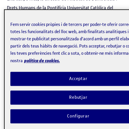
Drets Humans de la Pontifícia Universitat Catòlica del
Perú (IDEHPUCP), és també
amicus curiae
de la Justícia
Fem servir
cookies
pròpies i de tercers per poder-te oferir cor
Especial per a la Pau (JEP) a Colòmbia, i des del 2010 és
totes les funcionalitats del lloc web, amb finalitats analítiques i
professora col·laboradora de la UOC en el màster
mostrar-te publicitat personalitzada d'acord amb un perfil elab
universitari de Drets Humans, Democràcia i Globalització.
partir dels teus hàbits de navegació. Pots acceptar, rebutjar o c
les teves preferències fent clic a sota, o obtenir-ne més informa
En aquesta entrevista parlem del seu treball en igualtat
política de cookies.
nostra
de gènere, de la situació humanitària a Llatinoamèrica
respecte a Veneçuela, del seu paper en la JEP i en el
Acceptar
Comitè Assessor, i de la seva experiència com a
professora col·laboradora de la UOC.
Rebutjar
Configurar
Drets humans i equitat de gènere a