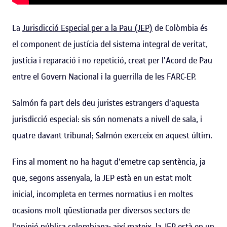
La
Jurisdicció Especial per a la Pau (JEP)
de Colòmbia és
el component de justícia del sistema integral de veritat,
justícia i reparació i no repetició, creat per l'Acord de Pau
entre el Govern Nacional i la guerrilla de les FARC-EP.
Salmón fa part dels deu juristes estrangers d'aquesta
jurisdicció especial: sis són nomenats a nivell de sala, i
quatre davant tribunal; Salmón exerceix en aquest últim.
Fins al moment no ha hagut d'emetre cap sentència, ja
que, segons assenyala, la JEP està en un estat molt
inicial, incompleta en termes normatius i en moltes
ocasions molt qüestionada per diversos sectors de
l'opinió pública colombiana; així mateix, la JEP està en un