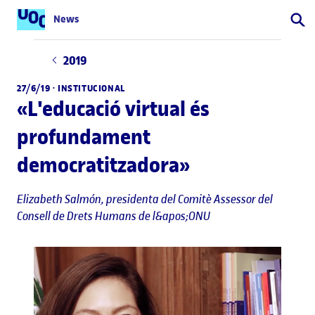
News
Cerca
2019
27/6/19 ·
INSTITUCIONAL
«L'educació virtual és
profundament
democratitzadora»
Elizabeth Salmón
, presidenta del Comitè Assessor del
Consell de Drets Humans de l&apos;ONU