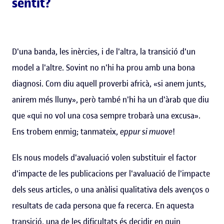
sentit?
D'una banda, les inèrcies, i de l'altra, la transició d'un
model a l'altre. Sovint no n'hi ha prou amb una bona
diagnosi. Com diu aquell proverbi africà, «si anem junts,
anirem més lluny», però també n'hi ha un d'àrab que diu
que «qui no vol una cosa sempre trobarà una excusa».
Ens trobem enmig; tanmateix,
eppur si muove
!
Els nous models d'avaluació volen substituir el factor
d'impacte de les publicacions per l'avaluació de l'impacte
dels seus articles, o una anàlisi qualitativa dels avenços o
resultats de cada persona que fa recerca. En aquesta
transició, una de les dificultats és decidir en quin