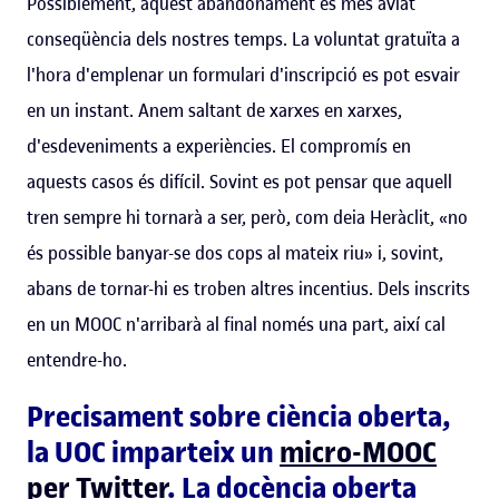
Possiblement, aquest abandonament és més aviat
conseqüència dels nostres temps. La voluntat gratuïta a
l'hora d'emplenar un formulari d'inscripció es pot esvair
en un instant. Anem saltant de xarxes en xarxes,
d'esdeveniments a experiències. El compromís en
aquests casos és difícil. Sovint es pot pensar que aquell
tren sempre hi tornarà a ser, però, com deia Heràclit, «no
és possible banyar-se dos cops al mateix riu» i, sovint,
abans de tornar-hi es troben altres incentius. Dels inscrits
en un MOOC n'arribarà al final només una part, així cal
entendre-ho.
Precisament sobre ciència oberta,
la UOC imparteix un
micro-MOOC
per Twitter
. La docència oberta