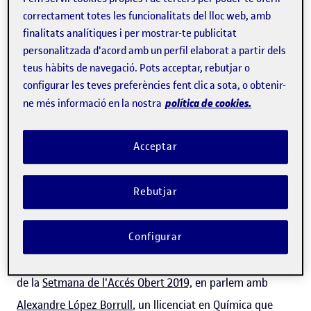
correctament totes les funcionalitats del lloc web, amb
finalitats analítiques i per mostrar-te publicitat
personalitzada d'acord amb un perfil elaborat a partir dels
teus hàbits de navegació. Pots acceptar, rebutjar o
configurar les teves preferències fent clic a sota, o obtenir-
política de cookies.
ne més informació en la nostra
Sovint es pensa que ja podem trobar qualsevol
informació gratuïtament a internet, però la recerca
Acceptar
continua sent una gran excepció. Per a consultar la
majoria de recerques encara s'ha de pagar el peatge de
Rebutjar
les publicacions de pagament. Cada any, aquestes
revistes ingressen 10.000 milions de dòlars a tot el món,
Configurar
mentre que institucions com la UOC intenten obrir camí
per a aconseguir un accés obert a la recerca. A les portes
de la
Setmana de l'Accés Obert 2019,
en parlem amb
Alexandre López Borrull
, un llicenciat en Química que