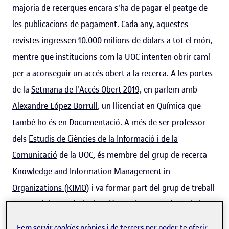
majoria de recerques encara s'ha de pagar el peatge de
les publicacions de pagament. Cada any, aquestes
revistes ingressen 10.000 milions de dòlars a tot el món,
mentre que institucions com la UOC intenten obrir camí
per a aconseguir un accés obert a la recerca. A les portes
de la
Setmana de l'Accés Obert 2019,
en parlem amb
Alexandre López Borrull
, un llicenciat en Química que
també ho és en Documentació. A més de ser professor
dels
Estudis de Ciències de la Informació i de la
Comunicació
de la UOC, és membre del grup de recerca
Knowledge and Information Management in
Organizations (KIMO)
i va formar part del grup de treball
que va elaborar el
Pla d'acció Coneixement Obert
de la
Universitat.
Fem servir
cookies
pròpies i de tercers per poder-te oferir