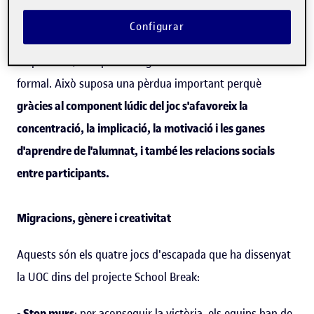
Els jocs estan molt presents en el segon cicle d'educació
Configurar
infantil, de P3 a P5, com a eina educativa, però, a partir
de primària, desapareixen gairebé del tot de l'educació
formal. Això suposa una pèrdua important perquè
gràcies al component lúdic del joc s'afavoreix la
concentració, la implicació, la motivació i les ganes
d'aprendre de l'alumnat, i també les relacions socials
entre participants.
Migracions, gènere i creativitat
Aquests són els quatre jocs d'escapada que ha dissenyat
la UOC dins del projecte School Break:
-
Stop murs
: per aconseguir la victòria, els equips han de