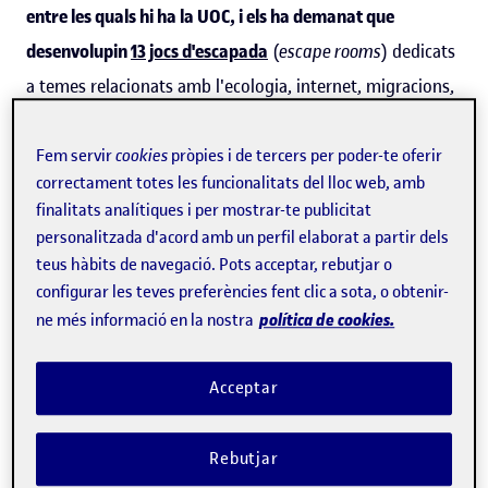
entre les quals hi ha la UOC, i els ha demanat que
desenvolupin
13 jocs d'escapada
(
escape rooms
) dedicats
a temes relacionats amb l'ecologia, internet, migracions,
identitat de gènere, etc.
Fem servir
cookies
pròpies i de tercers per poder-te oferir
correctament totes les funcionalitats del lloc web, amb
Avantatges educatius dels jocs d'escapada
finalitats analítiques i per mostrar-te publicitat
personalitzada d'acord amb un perfil elaborat a partir dels
«
El joc és una màquina d'aprendre i, en aquest cas,
teus hàbits de navegació. Pots acceptar, rebutjar o
posem aquesta màquina al servei d'uns valors.
Aquests
configurar les teves preferències fent clic a sota, o obtenir-
escape rooms
proposen un seguit de reptes i per superar-
política de cookies.
ne més informació en la nostra
los cal aprendre certs tipus de continguts i
competències», assegura
Daniel Aranda
, investigador del
Acceptar
grup
GAME
dels
Estudis de Ciències de la Informació i de
la Comunicació de la UOC.
Rebutjar