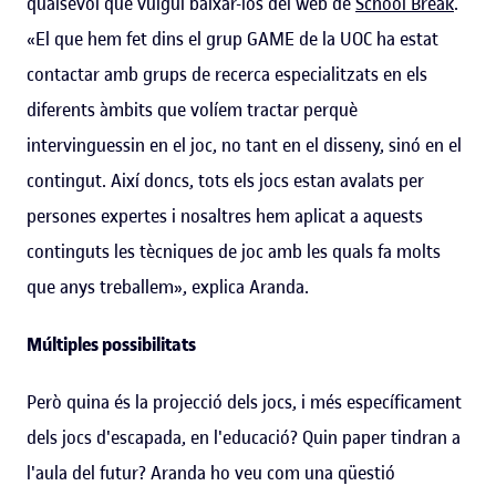
qualsevol que vulgui baixar-los del web de
School Break
.
«El que hem fet dins el grup GAME de la UOC ha estat
contactar amb grups de recerca especialitzats en els
diferents àmbits que volíem tractar perquè
intervinguessin en el joc, no tant en el disseny, sinó en el
contingut. Així doncs, tots els jocs estan avalats per
persones expertes i nosaltres hem aplicat a aquests
continguts les tècniques de joc amb les quals fa molts
que anys treballem», explica Aranda.
Múltiples possibilitats
Però quina és la projecció dels jocs, i més específicament
dels jocs d'escapada, en l'educació? Quin paper tindran a
l'aula del futur? Aranda ho veu com una qüestió