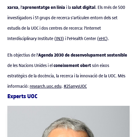
xarxa
aprenentatge en línia
salut digital
, l'
i la
. Els més de 500
investigadors i 51 grups de recerca s'articulen entorn dels set
estudis de la UOC i dos centres de recerca: l'Internet
Interdisciplinary Institute (
IN3
) i l'eHealth Center (
eHC
).
Agenda 2030 de desenvolupament sostenible
Els objectius de l'
coneixement obert
de les Nacions Unides i el
són eixos
estratègics de la docència, la recerca i la innovació de la UOC. Més
informació:
research.uoc.edu
.
#25anysUOC
Experts UOC