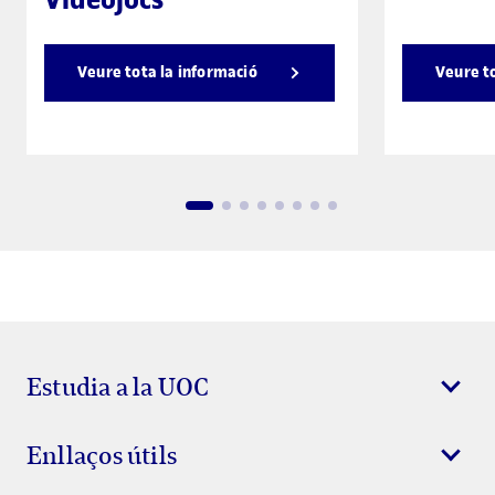
Veure tota la informació
Veure t
Estudia a la UOC
Enllaços útils