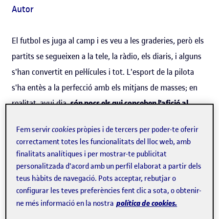
Autor
El futbol es juga al camp i es veu a les graderies, però els
partits se segueixen a la tele, la ràdio, els diaris, i alguns
s'han convertit en pel·lícules i tot. L'esport de la pilota
s'ha entès a la perfecció amb els mitjans de masses; en
realitat, avui dia,
són pocs els qui conceben l'afició al
futbol com una cosa que només es pot veure al camp
. El
Fem servir
cookies
pròpies i de tercers per poder-te oferir
futbol s'ha transformat i adaptat al llarg dels anys, i ara
correctament totes les funcionalitats del lloc web, amb
no només se'n pot gaudir a la gespa.
finalitats analítiques i per mostrar-te publicitat
personalitzada d'acord amb un perfil elaborat a partir dels
De fet, la FIFA va presentar diverses experiències per a la
teus hàbits de navegació. Pots acceptar, rebutjar o
Copa Mundial de Qatar 2022 que adopten les últimes
configurar les teves preferències fent clic a sota, o obtenir-
política de cookies.
ne més informació en la nostra
tecnologies de moda: el metavers i el web 3.0.