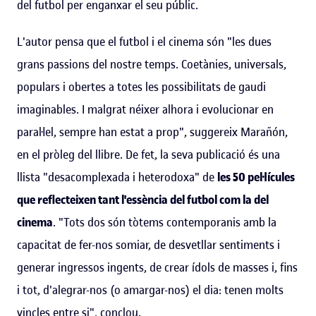
del futbol per enganxar el seu públic.
L'autor pensa que el futbol i el cinema són "les dues
grans passions del nostre temps. Coetànies, universals,
populars i obertes a totes les possibilitats de gaudi
imaginables. I malgrat néixer alhora i evolucionar en
paral·lel, sempre han estat a prop", suggereix Marañón,
en el pròleg del llibre. De fet, la seva publicació és una
llista "desacomplexada i heterodoxa" de
les 50 pel·lícules
que reflecteixen tant l'essència del futbol com la del
cinema
. "Tots dos són tòtems contemporanis amb la
capacitat de fer-nos somiar, de desvetllar sentiments i
generar ingressos ingents, de crear ídols de masses i, fins
i tot, d'alegrar-nos (o amargar-nos) el dia: tenen molts
vincles entre si", conclou.