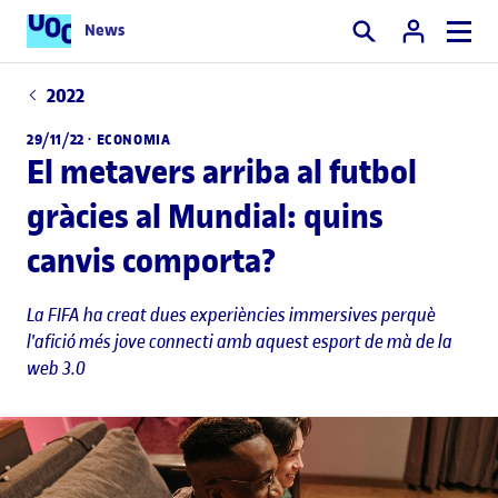
News
Cercar
2022
29/11/22 ·
ECONOMIA
El metavers arriba al futbol
gràcies al Mundial: quins
canvis comporta?
La FIFA ha creat dues experiències immersives perquè
l'afició més jove connecti amb aquest esport de mà de la
web 3.0