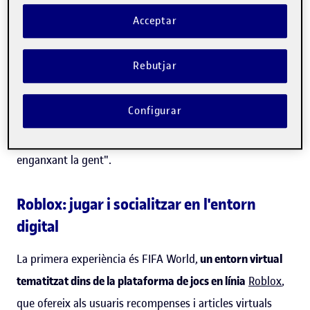
L'organització es vol expandir cap als jocs i mons virtuals
Acceptar
amb l'objectiu d'involucrar-hi les noves generacions. Com
suggereix Ferran Lalueza,
professor dels Estudis de
Rebutjar
Ciències de la Informació i de la Comunicació de la
Universitat Oberta de Catalunya (UOC
), com que "el
Configurar
públic més jove ja no veu un partit sencer de futbol sense
mirar el mòbil, cal cercar mecanismes per continuar
enganxant la gent".
Roblox: jugar i socialitzar en l'entorn
digital
La primera experiència és FIFA World,
un entorn virtual
tematitzat dins de la plataforma de jocs en línia
Roblox
,
que ofereix als usuaris recompenses i articles virtuals