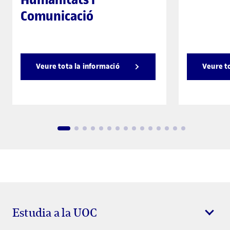
Comunicació
Veure tota la informació
Veure t
Estudia a la UOC