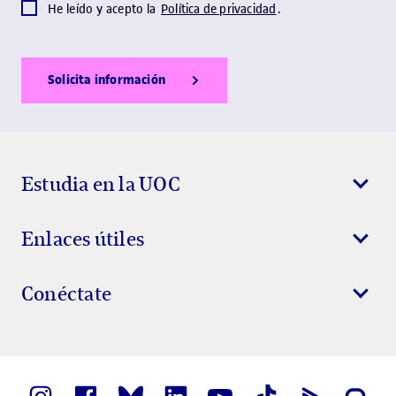
He leído y acepto la
Política de privacidad
.
Solicita información
Show Error
Show Ok
Show Error
Estudia en la UOC
Enlaces útiles
Conéctate