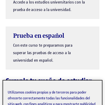
Accede a los estudios universitarios con la
prueba de acceso a la universidad.
Prueba en español
Con este curso te preparamos para
superar las pruebas de acceso a la
universidad en español.
Cumple tu sueño de estudiar
en la universidad
Utilizamos
cookies
propias y de terceros para poder
ofrecerte correctamente todas las funcionalidades del
Los
requisitos
para realizar este curso preparatorio
sitio web, con fines analíticos y para mostrarte publicidad