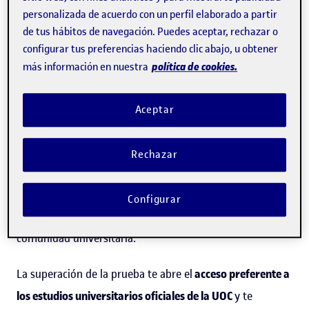
de
acceso a la universidad para mayores de 25 años
son:
personalizada de acuerdo con un perfil elaborado a partir
de tus hábitos de navegación. Puedes aceptar, rechazar o
Tener 25 años o más.
configurar tus preferencias haciendo clic abajo, u obtener
política de cookies.
más información en nuestra
No haber superado la PAU o equivalente.
No tener un título universitario o de técnico
Aceptar
superior.
La finalidad básica de este curso es alcanzar unos
Rechazar
conocimientos que te permitan superar la prueba de
acceso a la universidad para mayores de 25 años de la
Configurar
UOC y, posteriormente, integrarte con éxito en la
comunidad universitaria.
La superación de la prueba te abre el
acceso preferente a
los estudios universitarios oficiales de la UOC
y te