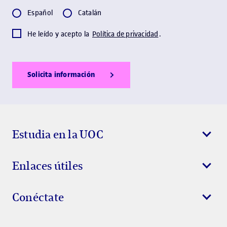
Español
Catalán
He leído y acepto la
Política de privacidad
.
Solicita información
Show Error
Show Ok
Show Error
Estudia en la UOC
Enlaces útiles
Conéctate