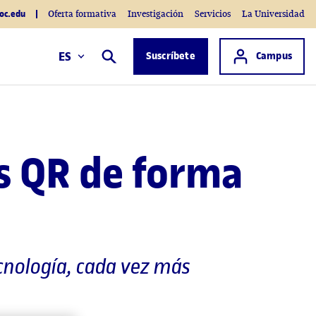
oc.edu
Oferta formativa
Investigación
Servicios
La Universidad
Acceso a
ES
Suscríbete
Campus
Buscar
os QR de forma
ecnología, cada vez más