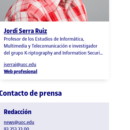
Jordi Serra Ruiz
Profesor de los Estudios de Informática,
Multimedia y Telecomunicación e investigador
del grupo K-riptography and Information Security
for Open Networks (KISON) del Internet
jserrai@uoc.edu
Intedisciplinary Institute (IN3)
Web profesional
Contacto de prensa
Redacción
news@uoc.edu
93 253 23 00