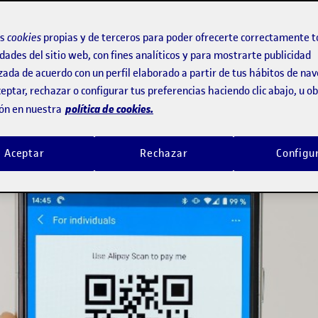
zado alguna vez estos códigos, aunqu
os
cookies
propias y de terceros para poder ofrecerte correctamente t
dades del sitio web, con fines analíticos y para mostrarte publicidad
zada de acuerdo con un perfil elaborado a partir de tus hábitos de na
eptar, rechazar o configurar tus preferencias haciendo clic abajo, u 
política de cookies.
ón en nuestra
Aceptar
Rechazar
Configu